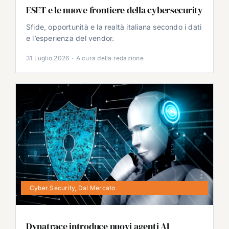
ESET e le nuove frontiere della cybersecurity
Sfide, opportunità e la realtà italiana secondo i dati
e l’esperienza del vendor.
31 Luglio 2026
·
A cura della redazione
Cyber Security
,
Dal Mercato
Dynatrace introduce nuovi agenti AI