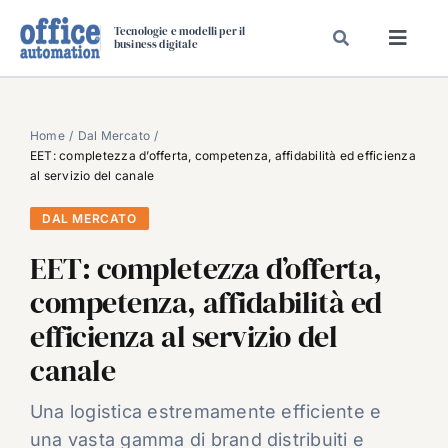
Salta
Tecnologie e modelli per il
al
business digitale
Toggl
contenuto
Navig
SPECIALI
SPECIAL PAPER
Home
Dal Mercato
EET: completezza d’offerta, competenza, affidabilità ed efficienza
TAVOLE ROTONDE DI REDAZIONE
al servizio del canale
DAL MERCATO
DAL MERCATO
CARRIERE
EET: completezza d’offerta,
VIDEO
competenza, affidabilità ed
EVENTI
efficienza al servizio del
CHI SIAMO
canale
Una logistica estremamente efficiente e
una vasta gamma di brand distribuiti e