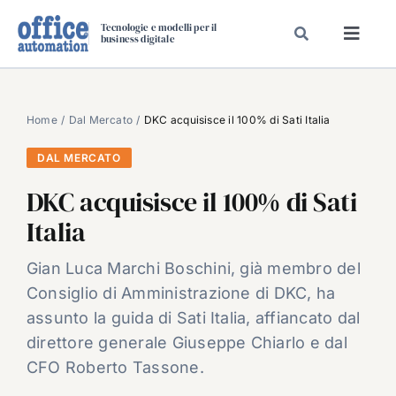
Salta
Tecnologie e modelli per il
al
business digitale
Toggl
contenuto
Navig
SPECIALI
SPECIAL PAPER
Home
Dal Mercato
DKC acquisisce il 100% di Sati Italia
TAVOLE ROTONDE DI REDAZIONE
DAL MERCATO
DAL MERCATO
DKC acquisisce il 100% di Sati
CARRIERE
Italia
VIDEO
Gian Luca Marchi Boschini, già membro del
EVENTI
Consiglio di Amministrazione di DKC, ha
CHI SIAMO
assunto la guida di Sati Italia, affiancato dal
direttore generale Giuseppe Chiarlo e dal
CFO Roberto Tassone.