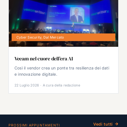
Cyber Security
,
Dal Mercato
Veeam nel cuore dell’era AI
Così il vendor crea un ponte tra resilienza dei dati
e innovazione digitale.
22 Luglio 2026
·
A cura della redazione
Vedi tutti
PROSSIMI APPUNTAMENTI