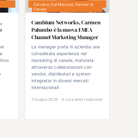
Carriere
,
Dal Mercato
,
Partner di
Canale
,
Cambium Networks, Carmen
o
Palumbo è la nuova EMEA
Channel Marketing Manager
el
La manager porta in azienda una
da
consolidata esperienza nel
ttivo
marketing di canale, maturata
attraverso collaborazioni con
o
vendor, distributori e system
integrator in diversi mercati
e
internazionali
3 Giugno 2026
·
A cura della redazione