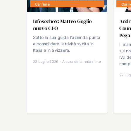
Carriere
Carri
Infosecbox: Matteo Goglio
Andr
nuovo CEO
Count
Pega
Sotto la sua guida l'azienda punta
a consolidare l’attività svolta in
Il ma
Italia e in Svizzera.
sul no
l'AI d
22 Luglio 2026
·
A cura della redazione
comple
22 Lug