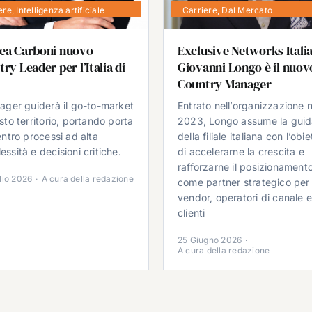
ere
,
Intelligenza artificiale
Carriere
,
Dal Mercato
ea Carboni nuovo
Exclusive Networks Italia
ry Leader per l’Italia di
Giovanni Longo è il nuov
Country Manager
nager guiderà il go-to-market
Entrato nell’organizzazione n
sto territorio, portando porta
2023, Longo assume la gui
entro processi ad alta
della filiale italiana con l’obie
ssità e decisioni critiche.
di accelerarne la crescita e
rafforzarne il posizionament
lio 2026
·
A cura della redazione
come partner strategico per
vendor, operatori di canale 
clienti
25 Giugno 2026
·
A cura della redazione