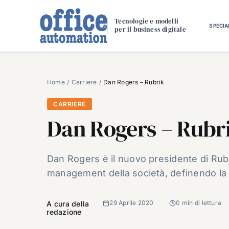
Salta
al
Tecnologie e modelli
SPECIA
per il business digitale
contenuto
Home
Carriere
Dan Rogers – Rubrik
CARRIERE
Dan Rogers – Rubr
Dan Rogers è il nuovo presidente di Rubr
management della società, definendo la s
29 Aprile 2020
0 min di lettura
A cura della
redazione