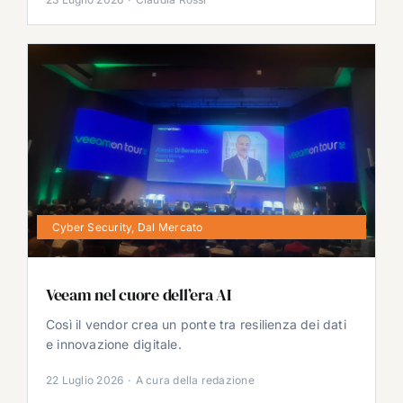
Cyber Security
,
Dal Mercato
Veeam nel cuore dell’era AI
Così il vendor crea un ponte tra resilienza dei dati
e innovazione digitale.
22 Luglio 2026
·
A cura della redazione