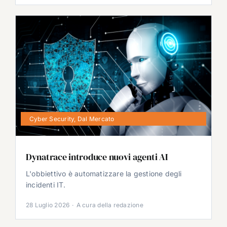
Cyber Security
,
Dal Mercato
Dynatrace introduce nuovi agenti AI
L'obbiettivo è automatizzare la gestione degli
incidenti IT.
28 Luglio 2026
·
A cura della redazione