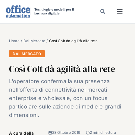
Salta
Tecnologie e modelli per il
al
business digitale
Toggl
contenuto
Navig
SPECIALI
SPECIAL PAPER
Home
Dal Mercato
Così Colt dà agilità alla rete
TAVOLE ROTONDE DI REDAZIONE
DAL MERCATO
DAL MERCATO
Così Colt dà agilità alla rete
CARRIERE
L’operatore conferma la sua presenza
VIDEO
nell’offerta di connettività nei mercati
EVENTI
enterprise e wholesale, con un focus
particolare sulle aziende di medie e grandi
CHI SIAMO
dimensioni.
28 Ottobre 2019
2 min di lettura
A cura della