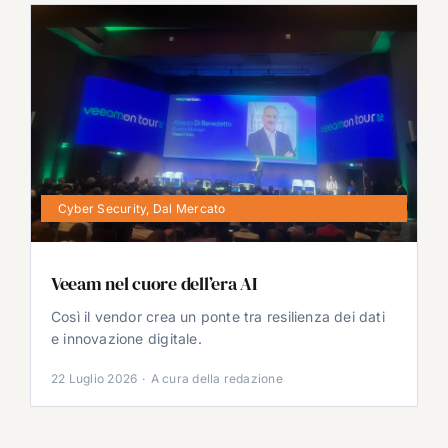
Cyber Security
,
Dal Mercato
Veeam nel cuore dell’era AI
Così il vendor crea un ponte tra resilienza dei dati
e innovazione digitale.
22 Luglio 2026
·
A cura della redazione