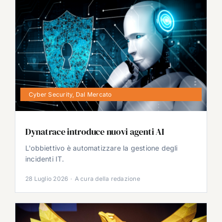
Cyber Security
,
Dal Mercato
Dynatrace introduce nuovi agenti AI
L'obbiettivo è automatizzare la gestione degli
incidenti IT.
28 Luglio 2026
·
A cura della redazione