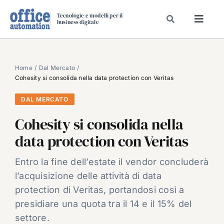
Salta
Tecnologie e modelli per il
al
business digitale
Toggl
contenuto
Navig
SPECIALI
SPECIAL PAPER
Home
Dal Mercato
Cohesity si consolida nella data protection con Veritas
TAVOLE ROTONDE DI REDAZIONE
DAL MERCATO
DAL MERCATO
Cohesity si consolida nella
CARRIERE
data protection con Veritas
VIDEO
EVENTI
Entro la fine dell’estate il vendor concluderà
l’acquisizione delle attività di data
CHI SIAMO
protection di Veritas, portandosi così a
presidiare una quota tra il 14 e il 15% del
settore.