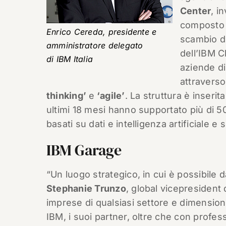
Center
, i
composto d
Enrico Cereda, presidente e
scambio di
amministratore delegato
dell’IBM C
di IBM Italia
aziende di
attravers
thinking’
e
‘agile’
. La struttura è inserit
ultimi 18 mesi hanno supportato più di 50
basati su dati e intelligenza artificiale e
IBM Garage
“Un luogo strategico, in cui è possibile 
Stephanie Trunzo
, global vicepresident 
imprese di qualsiasi settore e dimensione
IBM, i suoi partner, oltre che con professi