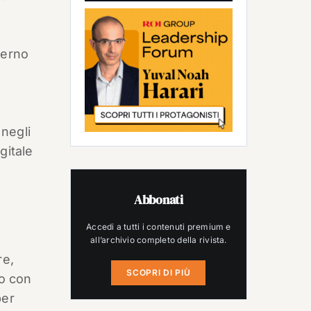
terno
 negli
gitale
Abbonati
Accedi a tutti i contenuti premium e
all’archivio completo della rivista.
re,
SCOPRI DI PIÙ
to con
per