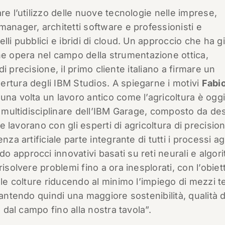
re l’utilizzo delle nuove tecnologie nelle imprese,
manager, architetti software e professionisti e
lli pubblici e ibridi di cloud. Un approccio che ha g
e opera nel campo della strumentazione ottica,
 di precisione, il primo cliente italiano a firmare un
ertura degli IBM Studios. A spiegarne i motivi
Fabio
una volta un lavoro antico come l’agricoltura è ogg
o multidisciplinare dell’IBM Garage, composto da de
he lavorano con gli esperti di agricoltura di precision
za artificiale parte integrante di tutti i processi agr
do approcci innovativi basati su reti neurali e algori
isolvere problemi fino a ora inesplorati, con l’obiet
lle colture riducendo al minimo l’impiego di mezzi t
rantendo quindi una maggiore sostenibilità, qualità d
, dal campo fino alla nostra tavola”.