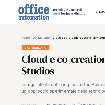
Salta
al
Tecnologie e modelli
SPECIA
per il business digitale
contenuto
Home
Dal Mercato
Cloud e co-creation: ecco gli IBM Stu
DAL MERCATO
Cloud e co-creation
Studios
Inaugurato il centro in piazza Gae Aulen
un approccio sperimentale della tecnolog
7 Novembre 2019
5 min di lettura