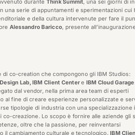
 è avvenuto durante
Think Summit
, una sei giorni di i
on una serie di appuntamenti e sperimentazioni cui
itoriale e della cultura intervenute per fare il pu
tore
Alessandro Baricco
, presente all’inaugurazion
e di co-creation che compongono gli IBM Studios:
Design Lab, IBM Client Center
e
IBM Cloud Garage
ato dal vendor, nella prima area team di esperti
 al fine di creare esperienze personalizzate e serv
erse tipologie di industria con una specializzazione 
i co-creazione. Lo scopo è fornire alle aziende gli s
tenze, oltre che la passione, per reinventarsi
o il cambiamento culturale e tecnologico.
IBM Clie