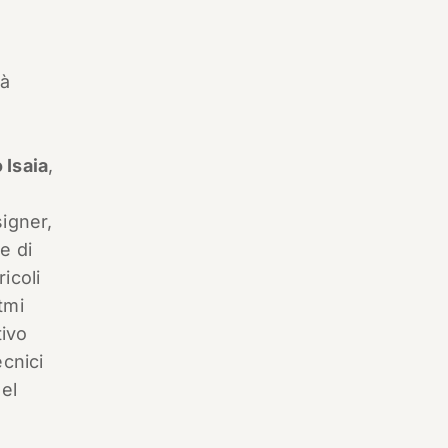
ià
 Isaia
,
i
signer,
e di
icoli
tmi
tivo
ecnici
el