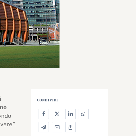
i
CONDIVIDI
ano
mondo
vere”.