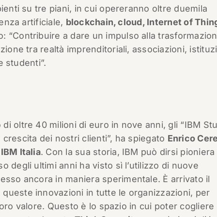
ienti su tre piani, in cui opereranno oltre duemila
enza artificiale,
blockchain, cloud, Internet of Thin
vo: “Contribuire a dare un impulso alla trasformazio
one tra realtà imprenditoriali, associazioni, istituzi
e studenti”.
 oltre 40 milioni di euro in nove anni, gli “IBM St
rescita dei nostri clienti”, ha spiegato
Enrico Cer
i
IBM Italia
. Con la sua storia, IBM può dirsi pioniera
 degli ultimi anni ha visto sì l’utilizzo di nuove
esso ancora in maniera sperimentale. È arrivato il
ueste innovazioni in tutte le organizzazioni, per
 loro valore. Questo è lo spazio in cui poter cogliere