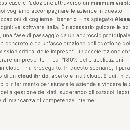
ness case e l’adozione attraverso un
minimum viabl
e noi vogliamo accompagnare le aziende in questo
zzazioni di coglierne i benefici – ha spiegato
Aless
ognitive software Italia. È necessario guidare le a
on’, una fase di passaggio da un approccio prototipal
lizzo concreto e da un’accelerazione dell’adozione de
mission critical delle imprese”. Un’accelerazione ch
rare un presente in cui “l’80% delle applicazioni
n cloud – ha proseguito. In questo scenario, il pa
lo di un
cloud ibrido
, aperto e multicloud. È qui, in 
di riferimento per aiutare le aziende a vincere le 
ella gestione dei dati, superando gli ostacoli legat
he di mancanza di competenze interne”.