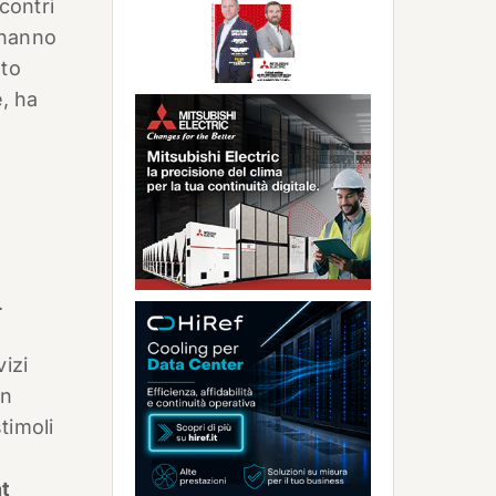
ncontri
 hanno
nto
e, ha
.
izi
in
timoli
nt