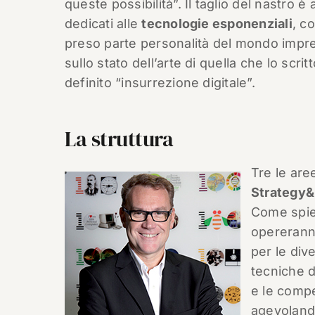
queste possibilità”. Il taglio del nastro
dedicati alle
tecnologie esponenziali
, c
preso parte personalità del mondo imprend
sullo stato dell’arte di quella che lo scrit
definito “insurrezione digitale”.
La struttura
Tre le are
Strategy&
Come spieg
opereranno
per le div
tecniche d
e le compe
agevoland