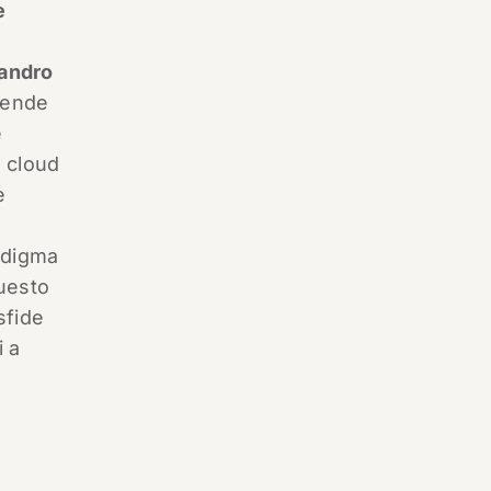
e
andro
ziende
e
l cloud
e
radigma
questo
sfide
i a