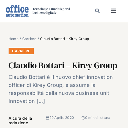
Salta
Tecnologie e modelli per il
al
business digitale
Toggl
contenuto
Navig
SPECIALI
SPECIAL PAPER
Home
Carriere
Claudio Bottari – Kirey Group
TAVOLE ROTONDE DI REDAZIONE
CARRIERE
DAL MERCATO
Claudio Bottari – Kirey Group
CARRIERE
Claudio Bottari è il nuovo chief innovation
VIDEO
officer di Kirey Group, e assume la
EVENTI
responsabilità della nuova business unit
Innovation [...]
CHI SIAMO
29 Aprile 2020
0 min di lettura
A cura della
redazione