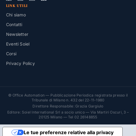
LINK UTILI
Chi siamo
Contatti
Newsletter
Eventi Soiel
Corsi
Privacy Policy
© Office Automation — Pubblicazione Periodica registrata presso il
Tribunale di Milano n. 432 del 22-11-1980
Direttore Responsabile: Grazia Gargiulo
Editore: Soiel International Srl a socio unico — Via Martiri Oscuri, 3 –
20125 Milano — Tel 02 26148855
Le tue preferenze relative alla privacy