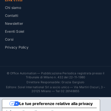
LINK UTILI
Chi siamo
Contatti
Newsletter
Eventi Soiel
Corsi
Privacy Policy
© Office Automation — Pubblicazione Periodica registrata presso il
Tribunale di Milano n. 432 del 22-11-1980
Direttore Responsabile: Grazia Gargiulo
Editore: Soiel International Srl a socio unico — Via Martiri Oscuri, 3 –
20125 Milano — Tel 02 26148855
Le tue preferenze relative alla privacy