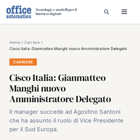
Salta
Tecnologie e modelli per il
al
business digitale
Toggl
contenuto
Navig
SPECIALI
SPECIAL PAPER
Home
Carriere
Cisco Italia: Gianmatteo Manghi nuovo Amministratore Delegato
TAVOLE ROTONDE DI REDAZIONE
CARRIERE
DAL MERCATO
Cisco Italia: Gianmatteo
CARRIERE
Manghi nuovo
VIDEO
Amministratore Delegato
EVENTI
CHI SIAMO
Il manager succede ad Agostino Santoni
che ha assunto il ruolo di Vice Presidente
per il Sud Europa.