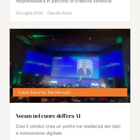
responsabilità in percorsi di crescita condivisi
23 Luglio 2026
·
Claudia Rossi
Cyber Security
,
Dal Mercato
Veeam nel cuore dell’era AI
Così il vendor crea un ponte tra resilienza dei dati
e innovazione digitale.