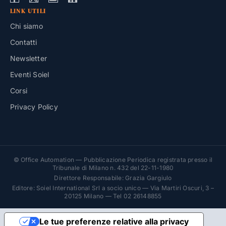
LINK UTILI
Chi siamo
Contatti
Newsletter
Eventi Soiel
Corsi
Privacy Policy
© Office Automation — Pubblicazione Periodica registrata presso il
Tribunale di Milano n. 432 del 22-11-1980
Direttore Responsabile: Grazia Gargiulo
Editore: Soiel International Srl a socio unico — Via Martiri Oscuri, 3 –
20125 Milano — Tel 02 26148855
Le tue preferenze relative alla privacy