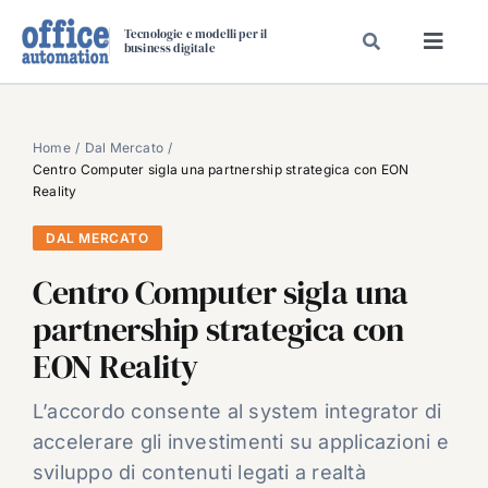
Salta
Tecnologie e modelli per il
al
business digitale
Toggl
contenuto
Navig
SPECIALI
SPECIAL PAPER
Home
Dal Mercato
Centro Computer sigla una partnership strategica con EON
TAVOLE ROTONDE DI REDAZIONE
Reality
DAL MERCATO
DAL MERCATO
CARRIERE
Centro Computer sigla una
VIDEO
partnership strategica con
EVENTI
EON Reality
CHI SIAMO
L’accordo consente al system integrator di
accelerare gli investimenti su applicazioni e
sviluppo di contenuti legati a realtà