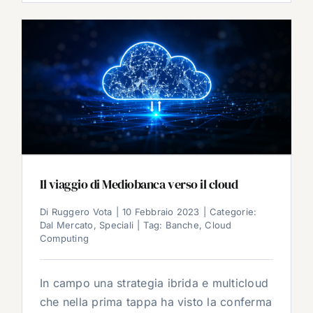
Il viaggio di Mediobanca verso il cloud
Di
Ruggero Vota
|
10 Febbraio 2023
|
Categorie:
Dal Mercato
,
Speciali
|
Tag:
Banche
,
Cloud
Computing
In campo una strategia ibrida e multicloud
che nella prima tappa ha visto la conferma