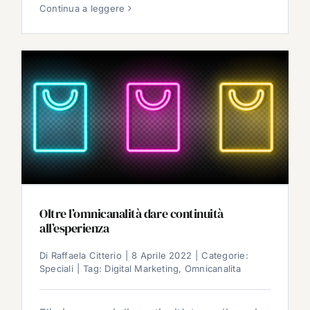
Continua a leggere
Oltre l’omnicanalità dare continuità
all’esperienza
Di
Raffaela Citterio
|
8 Aprile 2022
|
Categorie:
Speciali
|
Tag:
Digital Marketing
,
Omnicanalita