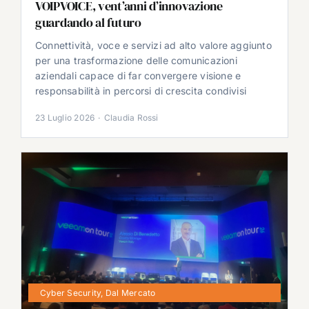
VOIPVOICE, vent’anni d’innovazione
guardando al futuro
Connettività, voce e servizi ad alto valore aggiunto
per una trasformazione delle comunicazioni
aziendali capace di far convergere visione e
responsabilità in percorsi di crescita condivisi
23 Luglio 2026
·
Claudia Rossi
Cyber Security
,
Dal Mercato