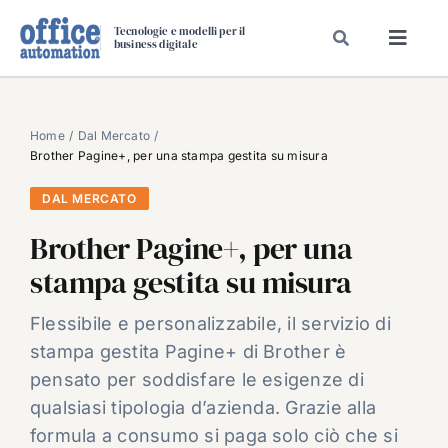
Salta
Tecnologie e modelli per il
al
business digitale
Toggl
contenuto
Navig
SPECIALI
SPECIAL PAPER
Home
Dal Mercato
Brother Pagine+, per una stampa gestita su misura
TAVOLE ROTONDE DI REDAZIONE
DAL MERCATO
DAL MERCATO
Brother Pagine+, per una
CARRIERE
stampa gestita su misura
VIDEO
EVENTI
Flessibile e personalizzabile, il servizio di
stampa gestita Pagine+ di Brother è
CHI SIAMO
pensato per soddisfare le esigenze di
qualsiasi tipologia d’azienda. Grazie alla
formula a consumo si paga solo ciò che si