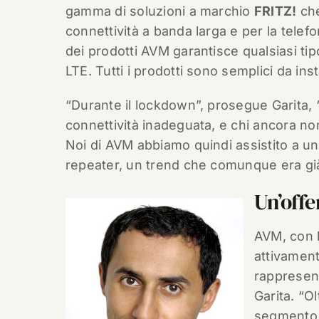
gamma di soluzioni a marchio
FRITZ!
che
connettività a banda larga e per la telefo
dei prodotti AVM garantisce qualsiasi tipo
LTE. Tutti i prodotti sono semplici da in
“Durante il lockdown”, prosegue Garita, “m
connettività inadeguata, e chi ancora non
Noi di AVM abbiamo quindi assistito a una
repeater, un trend che comunque era già 
Un’offe
AVM, con l
attivament
rappresen
Garita. “O
segmento 