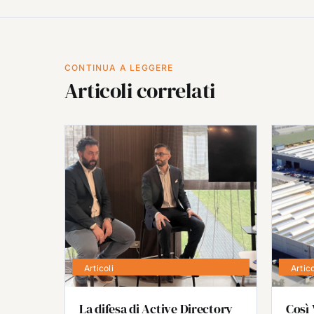
CONTINUA A LEGGERE
Articoli correlati
Articoli
Artico
La difesa di Active Directory
Così 