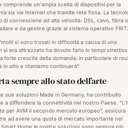
 comprende un’ampia scelta di dispositivi per la
nia sia via Internet che tramite rete fissa. La tecnol
 di connessione ad alta velocità: DSL, cavo, fibra o
stallare e da gestire grazie al sistema operativo FRI
olti si sono trovati in difficoltà a causa di una
 si era attrezzato ha dovuto farlo in tempi strettiss
 forte crescita della domanda, in particolare di rou
in atto e riteniamo continuerà”.
rta sempre allo stato dell’arte
e sue soluzioni Made in Germany, ha contribuito
e a diffondere la connettività nel nostro Paese. “L’It
ta per AVM il secondo mercato europeo”, assicura
ltre ad avere una quota di mercato importante nel
Smart Home le nostre soluzioni sono sempre più