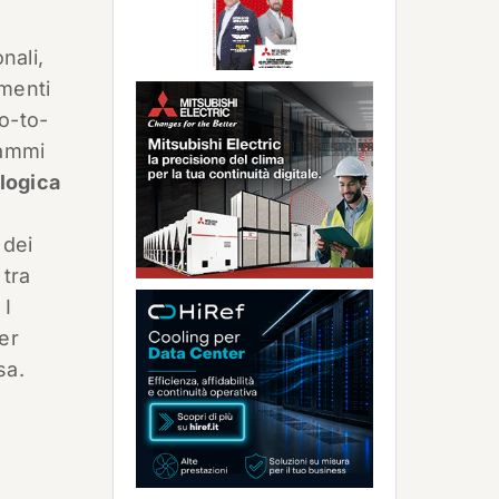
nali,
imenti
go-to-
rammi
logica
 dei
 tra
 I
er
sa.