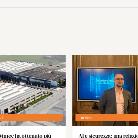
li
Articoli
Vimec ha ottenuto più
AI e sicurezza: una relazi