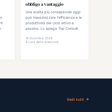
obbligo a vantaggio
Una scelta più consapevole oggi
on
può massimizzare l’efficienza e la
nt
produttività del ciclo attivo e
e.
passivo. Lo spiega Top Consult.
16 Dicembre 2024
·
A cura della redazione
Vedi tutti