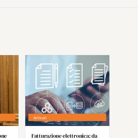
Articoli
one
Fatturazione elettronica: da