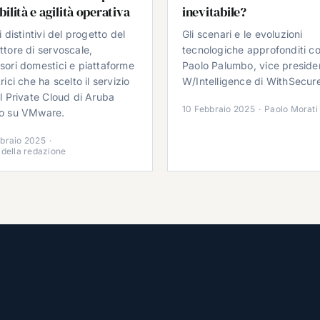
ibilità e agilità operativa
inevitabile?
i distintivi del progetto del
Gli scenari e le evoluzioni
ttore di servoscale,
tecnologiche approfonditi c
sori domestici e piattaforme
Paolo Palumbo, vice preside
rici che ha scelto il servizio
W/Intelligence di WithSecur
al Private Cloud di Aruba
10 Febbraio 2025
·
Paolo Morati
o su VMware.
braio 2025
·
 della redazione