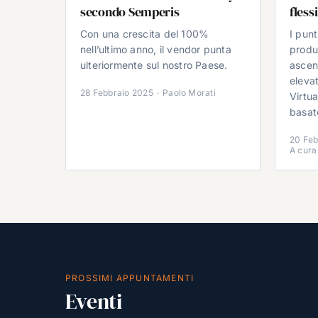
secondo Semperis
fless
Con una crescita del 100%
I punt
nell’ultimo anno, il vendor punta
produ
ulteriormente sul nostro Paese.
ascen
elevat
28 Febbraio 2025
·
Paolo Morati
Virtu
basat
20 Feb
A cura
PROSSIMI APPUNTAMENTI
Eventi