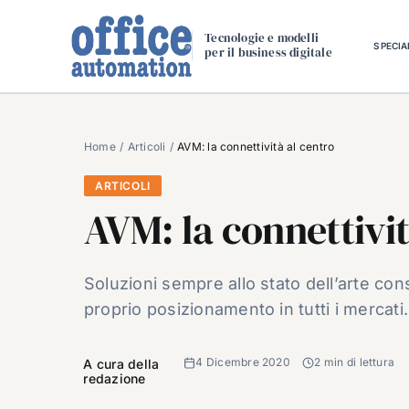
Salta
al
Tecnologie e modelli
SPECIA
per il business digitale
contenuto
Home
Articoli
AVM: la connettività al centro
ARTICOLI
AVM: la connettivit
Soluzioni sempre allo stato dell’arte co
proprio posizionamento in tutti i mercati.
4 Dicembre 2020
2 min di lettura
A cura della
redazione