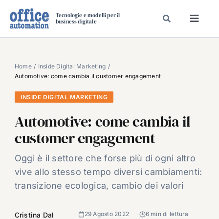
Salta
Tecnologie e modelli per il
al
business digitale
Toggl
contenuto
Navig
SPECIALI
SPECIAL PAPER
Home
Inside Digital Marketing
Automotive: come cambia il customer engagement
TAVOLE ROTONDE DI REDAZIONE
INSIDE DIGITAL MARKETING
DAL MERCATO
Automotive: come cambia il
CARRIERE
customer engagement
VIDEO
EVENTI
Oggi è il settore che forse più di ogni altro
vive allo stesso tempo diversi cambiamenti:
CHI SIAMO
transizione ecologica, cambio dei valori
29 Agosto 2022
6 min di lettura
Cristina Dal