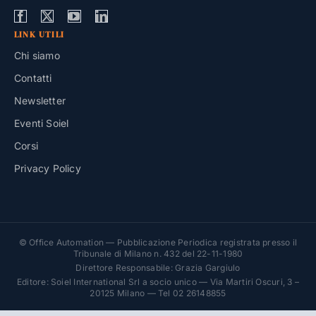
LINK UTILI
Chi siamo
Contatti
Newsletter
Eventi Soiel
Corsi
Privacy Policy
© Office Automation — Pubblicazione Periodica registrata presso il
Tribunale di Milano n. 432 del 22-11-1980
Direttore Responsabile: Grazia Gargiulo
Editore: Soiel International Srl a socio unico — Via Martiri Oscuri, 3 –
20125 Milano — Tel 02 26148855