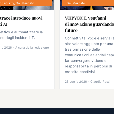
 Security
,
Dal Mercato
Dal Mercato
trace introduce nuovi
VOIPVOICE, vent’anni
i AI
d’innovazione guardando
futuro
iettivo è automatizzare la
ne degli incidenti IT.
Connettività, voce e servizi 
alto valore aggiunto per una
lio 2026
·
A cura della redazione
trasformazione delle
comunicazioni aziendali cap
far convergere visione e
responsabilità in percorsi di
crescita condivisi
23 Luglio 2026
·
Claudia Rossi