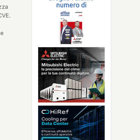
ezza
 CVE.
le