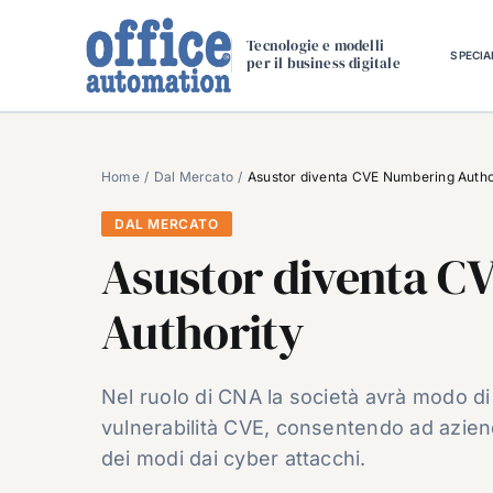
Salta
al
Tecnologie e modelli
SPECIA
per il business digitale
contenuto
Home
Dal Mercato
Asustor diventa CVE Numbering Autho
DAL MERCATO
Asustor diventa C
Authority
Nel ruolo di CNA la società avrà modo di c
vulnerabilità CVE, consentendo ad aziend
dei modi dai cyber attacchi.