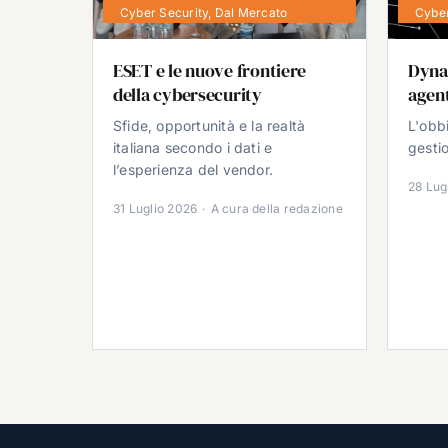
Cyber Security
,
Dal Mercato
Cyber
ESET e le nuove frontiere
Dyna
della cybersecurity
agent
Sfide, opportunità e la realtà
L'obb
italiana secondo i dati e
gestio
l’esperienza del vendor.
28 Lug
31 Luglio 2026
·
A cura della redazione