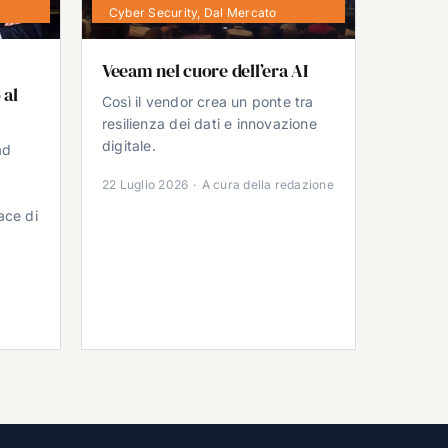
Cyber Security
,
Dal Mercato
Veeam nel cuore dell’era AI
 al
Così il vendor crea un ponte tra
resilienza dei dati e innovazione
digitale.
ad
22 Luglio 2026
·
A cura della redazione
ace di