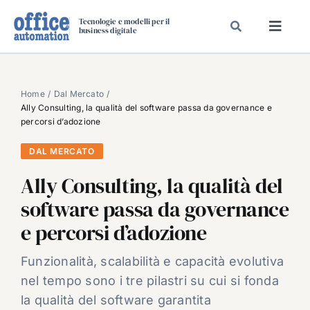
Salta
Tecnologie e modelli per il
al
business digitale
Toggl
contenuto
Navig
SPECIALI
SPECIAL PAPER
Home
Dal Mercato
Ally Consulting, la qualità del software passa da governance e
TAVOLE ROTONDE DI REDAZIONE
percorsi d’adozione
DAL MERCATO
DAL MERCATO
CARRIERE
Ally Consulting, la qualità del
VIDEO
software passa da governance
EVENTI
e percorsi d’adozione
CHI SIAMO
Funzionalità, scalabilità e capacità evolutiva
nel tempo sono i tre pilastri su cui si fonda
la qualità del software garantita