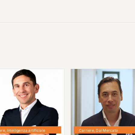
ere
,
Intelligenza artificiale
Carriere
,
Dal Mercato