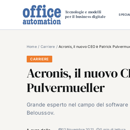
Salta
al
Tecnologie e modelli
SPECIA
per il business digitale
contenuto
Home
Carriere
Acronis, il nuovo CEO è Patrick Pulvermue
CARRIERE
Acronis, il nuovo C
Pulvermueller
Grande esperto nel campo del software e
Beloussov.
12 Novembre 2021
0 min di lettura