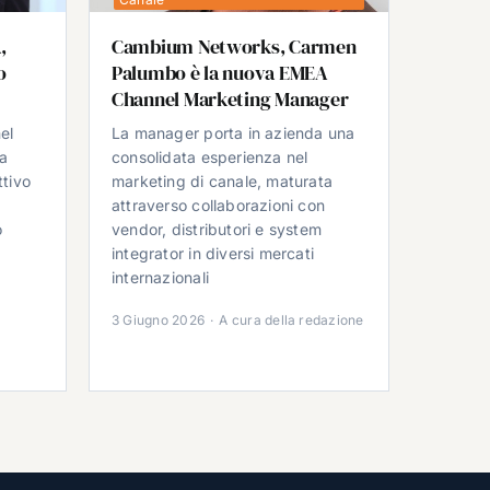
,
Cambium Networks, Carmen
o
Palumbo è la nuova EMEA
Channel Marketing Manager
el
La manager porta in azienda una
da
consolidata esperienza nel
ttivo
marketing di canale, maturata
attraverso collaborazioni con
o
vendor, distributori e system
integrator in diversi mercati
e
internazionali
3 Giugno 2026
·
A cura della redazione