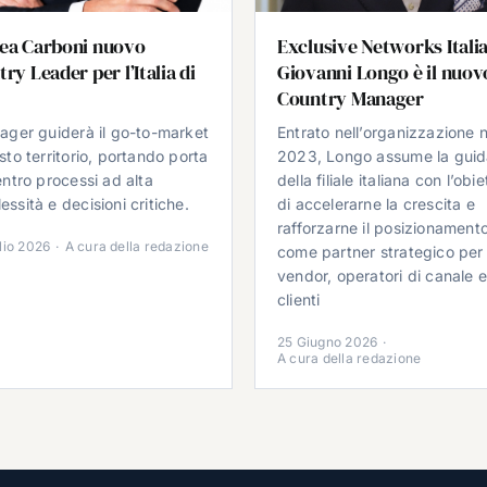
ea Carboni nuovo
Exclusive Networks Italia
ry Leader per l’Italia di
Giovanni Longo è il nuov
Country Manager
nager guiderà il go-to-market
Entrato nell’organizzazione n
sto territorio, portando porta
2023, Longo assume la gui
entro processi ad alta
della filiale italiana con l’obie
ssità e decisioni critiche.
di accelerarne la crescita e
rafforzarne il posizionament
lio 2026
·
A cura della redazione
come partner strategico per
vendor, operatori di canale 
clienti
25 Giugno 2026
·
A cura della redazione