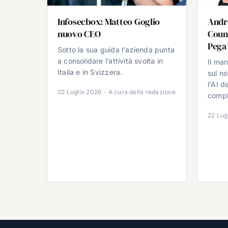
Infosecbox: Matteo Goglio
Andr
nuovo CEO
Count
Pega
Sotto la sua guida l'azienda punta
a consolidare l’attività svolta in
Il ma
Italia e in Svizzera.
sul no
l'AI d
22 Luglio 2026
·
A cura della redazione
comple
22 Lug