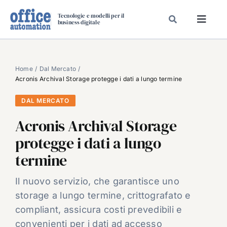
Salta
Tecnologie e modelli per il
al
business digitale
Toggl
contenuto
Navig
SPECIALI
SPECIAL PAPER
Home
Dal Mercato
Acronis Archival Storage protegge i dati a lungo termine
TAVOLE ROTONDE DI REDAZIONE
DAL MERCATO
DAL MERCATO
Acronis Archival Storage
CARRIERE
protegge i dati a lungo
VIDEO
termine
EVENTI
CHI SIAMO
Il nuovo servizio, che garantisce uno
storage a lungo termine, crittografato e
compliant, assicura costi prevedibili e
convenienti per i dati ad accesso