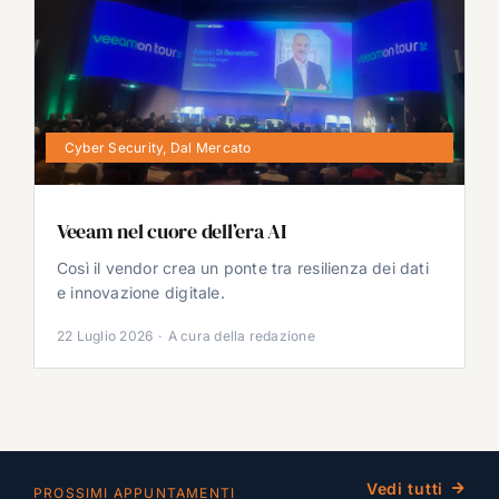
Cyber Security
,
Dal Mercato
Veeam nel cuore dell’era AI
Così il vendor crea un ponte tra resilienza dei dati
e innovazione digitale.
22 Luglio 2026
·
A cura della redazione
Vedi tutti
PROSSIMI APPUNTAMENTI