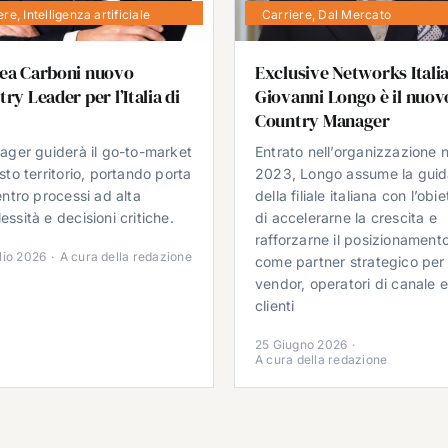
ere
,
Intelligenza artificiale
Carriere
,
Dal Mercato
ea Carboni nuovo
Exclusive Networks Italia
ry Leader per l’Italia di
Giovanni Longo è il nuov
Country Manager
nager guiderà il go-to-market
Entrato nell’organizzazione n
sto territorio, portando porta
2023, Longo assume la gui
entro processi ad alta
della filiale italiana con l’obie
ssità e decisioni critiche.
di accelerarne la crescita e
rafforzarne il posizionament
lio 2026
·
A cura della redazione
come partner strategico per
vendor, operatori di canale 
clienti
25 Giugno 2026
·
A cura della redazione