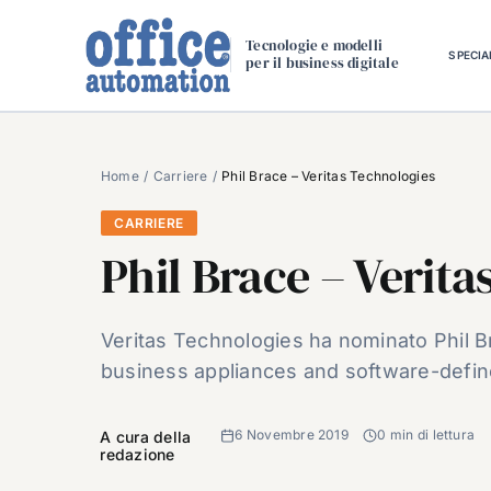
Salta
al
Tecnologie e modelli
SPECIA
per il business digitale
contenuto
Home
Carriere
Phil Brace – Veritas Technologies
CARRIERE
Phil Brace – Verita
Veritas Technologies ha nominato Phil Br
business appliances and software-defined
6 Novembre 2019
0 min di lettura
A cura della
redazione