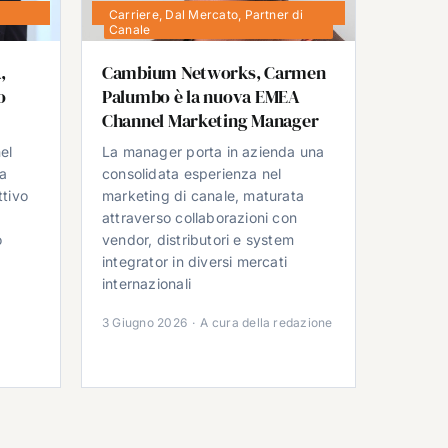
Carriere
,
Dal Mercato
,
Partner di
Canale
,
Cambium Networks, Carmen
o
Palumbo è la nuova EMEA
Channel Marketing Manager
el
La manager porta in azienda una
da
consolidata esperienza nel
ttivo
marketing di canale, maturata
attraverso collaborazioni con
o
vendor, distributori e system
integrator in diversi mercati
e
internazionali
3 Giugno 2026
·
A cura della redazione