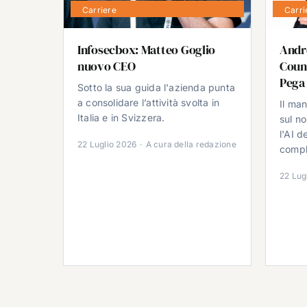
Carriere
Carri
Infosecbox: Matteo Goglio
Andr
nuovo CEO
Count
Pega
Sotto la sua guida l'azienda punta
a consolidare l’attività svolta in
Il ma
Italia e in Svizzera.
sul no
l'AI d
22 Luglio 2026
·
A cura della redazione
comple
22 Lug