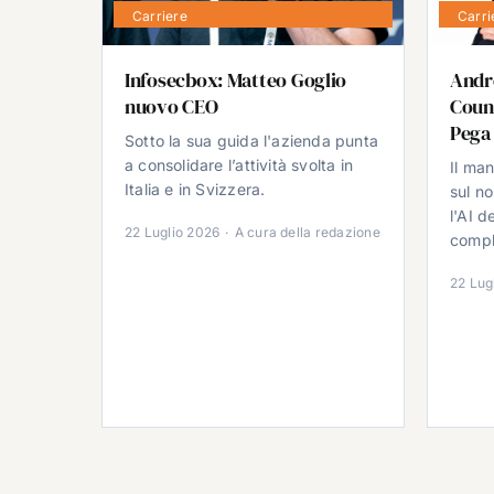
Carriere
Carri
Infosecbox: Matteo Goglio
Andr
nuovo CEO
Count
Pega
Sotto la sua guida l'azienda punta
a consolidare l’attività svolta in
Il ma
Italia e in Svizzera.
sul no
l'AI d
22 Luglio 2026
·
A cura della redazione
comple
22 Lug