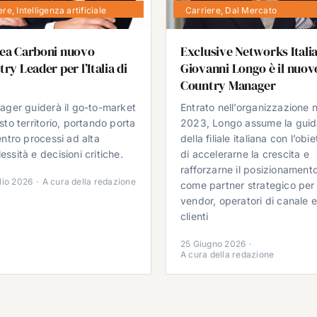
ere
,
Intelligenza artificiale
Carriere
,
Dal Mercato
ea Carboni nuovo
Exclusive Networks Italia
ry Leader per l’Italia di
Giovanni Longo è il nuov
Country Manager
nager guiderà il go-to-market
Entrato nell’organizzazione n
sto territorio, portando porta
2023, Longo assume la gui
entro processi ad alta
della filiale italiana con l’obie
ssità e decisioni critiche.
di accelerarne la crescita e
rafforzarne il posizionament
lio 2026
·
A cura della redazione
come partner strategico per
vendor, operatori di canale 
clienti
25 Giugno 2026
·
A cura della redazione