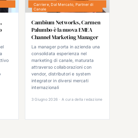
Carriere
,
Dal Mercato
,
Partner di
Canale
,
Cambium Networks, Carmen
o
Palumbo è la nuova EMEA
Channel Marketing Manager
el
La manager porta in azienda una
da
consolidata esperienza nel
ttivo
marketing di canale, maturata
attraverso collaborazioni con
o
vendor, distributori e system
integrator in diversi mercati
e
internazionali
3 Giugno 2026
·
A cura della redazione