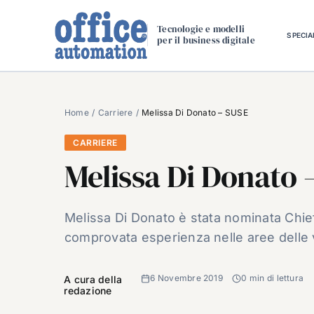
Salta
al
Tecnologie e modelli
SPECIA
per il business digitale
contenuto
Home
Carriere
Melissa Di Donato – SUSE
CARRIERE
Melissa Di Donato 
Melissa Di Donato è stata nominata Chie
comprovata esperienza nelle aree delle ve
6 Novembre 2019
0 min di lettura
A cura della
redazione