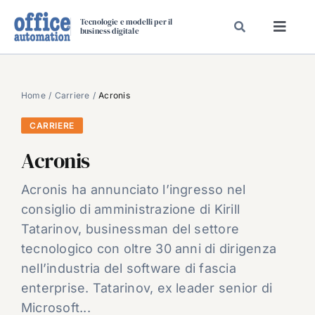
Salta
Tecnologie e modelli per il
al
business digitale
Toggl
contenuto
Navig
SPECIALI
SPECIAL PAPER
Home
Carriere
Acronis
TAVOLE ROTONDE DI REDAZIONE
CARRIERE
DAL MERCATO
Acronis
CARRIERE
Acronis ha annunciato l’ingresso nel
VIDEO
consiglio di amministrazione di Kirill
EVENTI
Tatarinov, businessman del settore
tecnologico con oltre 30 anni di dirigenza
CHI SIAMO
nell’industria del software di fascia
enterprise. Tatarinov, ex leader senior di
Microsoft...