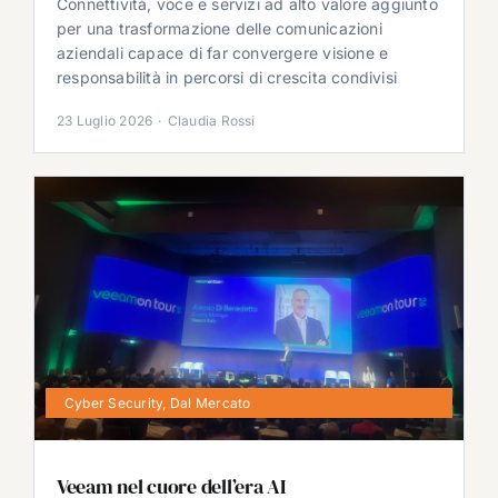
Connettività, voce e servizi ad alto valore aggiunto
per una trasformazione delle comunicazioni
aziendali capace di far convergere visione e
responsabilità in percorsi di crescita condivisi
23 Luglio 2026
·
Claudia Rossi
Cyber Security
,
Dal Mercato
Veeam nel cuore dell’era AI