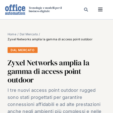
Salta
Tecnologie e modelli per il
al
business digitale
Toggl
contenuto
Navig
SPECIALI
SPECIAL PAPER
Home
Dal Mercato
Zyxel Networks amplia la gamma di access point outdoor
TAVOLE ROTONDE DI REDAZIONE
DAL MERCATO
DAL MERCATO
Zyxel Networks amplia la
CARRIERE
gamma di access point
VIDEO
outdoor
EVENTI
CHI SIAMO
I tre nuovi access point outdoor rugged
sono stati progettati per garantire
connessioni affidabili e ad alte prestazioni
anche negli ambienti più complessi e nelle