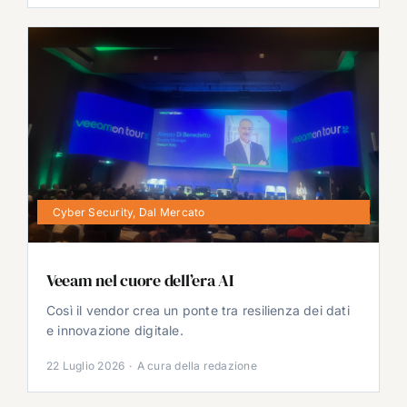
Cyber Security
,
Dal Mercato
Veeam nel cuore dell’era AI
Così il vendor crea un ponte tra resilienza dei dati
e innovazione digitale.
22 Luglio 2026
·
A cura della redazione