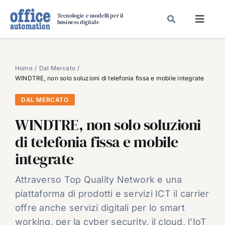
Salta
Tecnologie e modelli per il
al
business digitale
Toggl
contenuto
Navig
SPECIALI
SPECIAL PAPER
Home
Dal Mercato
WINDTRE, non solo soluzioni di telefonia fissa e mobile integrate
TAVOLE ROTONDE DI REDAZIONE
DAL MERCATO
DAL MERCATO
WINDTRE, non solo soluzioni
CARRIERE
di telefonia fissa e mobile
VIDEO
integrate
EVENTI
CHI SIAMO
Attraverso Top Quality Network e una
piattaforma di prodotti e servizi ICT il carrier
offre anche servizi digitali per lo smart
working, per la cyber security, il cloud, l’IoT