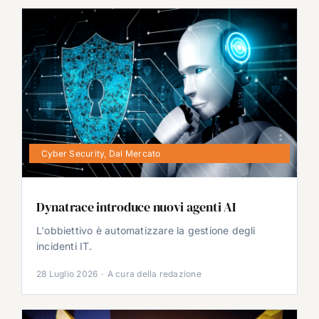
Cyber Security
,
Dal Mercato
Dynatrace introduce nuovi agenti AI
L'obbiettivo è automatizzare la gestione degli
incidenti IT.
28 Luglio 2026
·
A cura della redazione