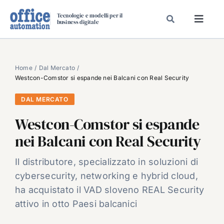
Salta
Tecnologie e modelli per il
al
business digitale
Toggl
contenuto
Navig
SPECIALI
SPECIAL PAPER
Home
Dal Mercato
Westcon-Comstor si espande nei Balcani con Real Security
TAVOLE ROTONDE DI REDAZIONE
DAL MERCATO
DAL MERCATO
Westcon-Comstor si espande
CARRIERE
nei Balcani con Real Security
VIDEO
EVENTI
Il distributore, specializzato in soluzioni di
cybersecurity, networking e hybrid cloud,
CHI SIAMO
ha acquistato il VAD sloveno REAL Security
attivo in otto Paesi balcanici