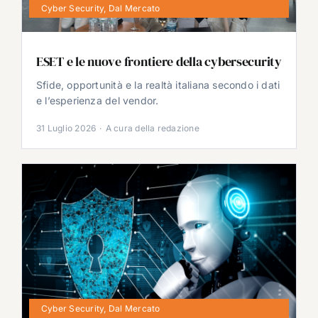
Cyber Security
,
Dal Mercato
ESET e le nuove frontiere della cybersecurity
Sfide, opportunità e la realtà italiana secondo i dati
e l’esperienza del vendor.
31 Luglio 2026
·
A cura della redazione
Cyber Security
,
Dal Mercato