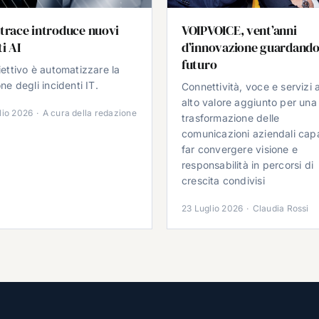
trace introduce nuovi
VOIPVOICE, vent’anni
i AI
d’innovazione guardando
futuro
iettivo è automatizzare la
ne degli incidenti IT.
Connettività, voce e servizi 
alto valore aggiunto per una
lio 2026
·
A cura della redazione
trasformazione delle
comunicazioni aziendali cap
far convergere visione e
responsabilità in percorsi di
crescita condivisi
23 Luglio 2026
·
Claudia Rossi