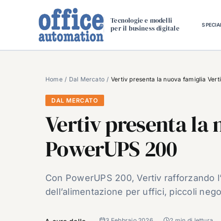
Salta
al
Tecnologie e modelli
SPECIA
per il business digitale
contenuto
Home
Dal Mercato
Vertiv presenta la nuova famiglia Ve
DAL MERCATO
Vertiv presenta la 
PowerUPS 200
Con PowerUPS 200, Vertiv rafforzando l’o
dell’alimentazione per uffici, piccoli neg
3 Febbraio 2026
2 min di lettura