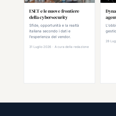
ESET e le nuove frontiere
Dyna
della cybersecurity
agent
Sfide, opportunità e la realtà
L'obb
italiana secondo i dati e
gestio
l’esperienza del vendor.
28 Lug
31 Luglio 2026
·
A cura della redazione