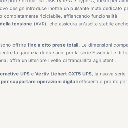
lude porte di ricarica USB Type-A e Type-C, ideali per ali
 nuovo design introduce inoltre un pulsante mute dedicato pe
io completamente riciclabile, affiancando funzionalità
della tensione
(AVR), che assicura un’uscita stabile anche
ssono offrire
fino a otto prese totali
. Le dimensioni compat
ntre la garanzia di due anni per la serie Essential e di tr
, offre un ulteriore livello di tranquillità agli utenti.
teractive UPS
e
Vertiv Liebert GXT5 UPS
, la nuova serie
er supportare operazioni digitali
efficienti e pronte per 