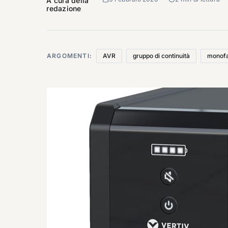
A cura della
redazione
ARGOMENTI:
AVR
gruppo di continuità
monof