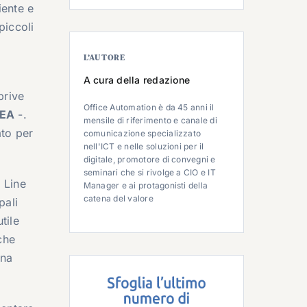
iente e
piccoli
L’AUTORE
A cura della redazione
prive
Office Automation è da 45 anni il
MEA
-.
mensile di riferimento e canale di
ato per
comunicazione specializzato
nell'ICT e nelle soluzioni per il
digitale, promotore di convegni e
seminari che si rivolge a CIO e IT
 Line
Manager e ai protagonisti della
catena del valore
pali
tile
che
una