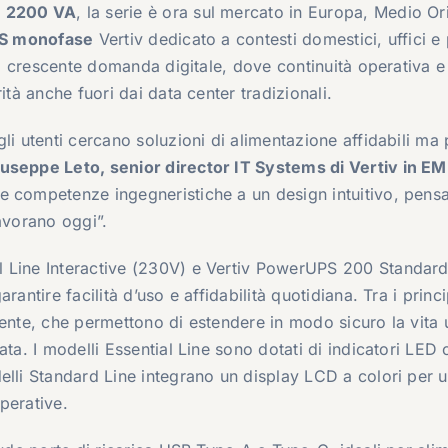
e 2200 VA
, la serie è ora sul mercato in Europa, Medio Or
S monofase
Vertiv dedicato a contesti domestici, uffici e 
 di crescente domanda digitale, dove continuità operativa e
ità anche fuori dai data center tradizionali.
li utenti cercano soluzioni di alimentazione affidabili ma 
useppe Leto, senior director IT Systems di Vertiv in E
e competenze ingegneristiche a un design intuitivo, pens
avorano oggi”.
l Line Interactive (230V) e Vertiv PowerUPS 200 Standard
antire facilità d’uso e affidabilità quotidiana. Tra i princi
’utente, che permettono di estendere in modo sicuro la vita u
ata. I modelli Essential Line sono dotati di indicatori LED 
elli Standard Line integrano un display LCD a colori per 
perative.