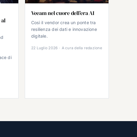
Veeam nel cuore dell’era AI
 al
Così il vendor crea un ponte tra
resilienza dei dati e innovazione
digitale.
ad
22 Luglio 2026
·
A cura della redazione
ace di