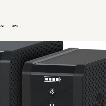
ase
UPS