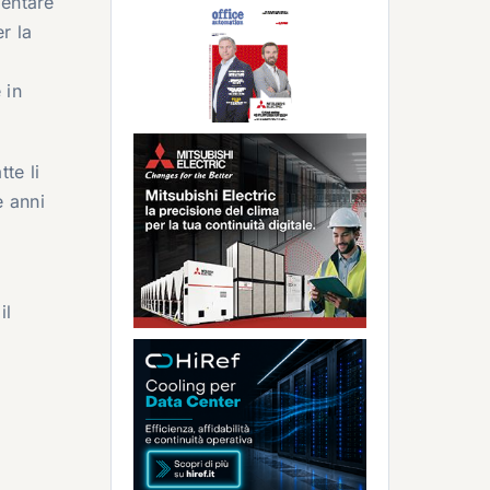
mentare
r la
 in
te li
e anni
il