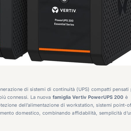
nerazione di sistemi di continuità (UPS) compatti pensati
e più connessi. La nuova
famiglia Vertiv PowerUPS 200
è
tezione dell’alimentazione di workstation, sistemi point-o
enimento domestico, combinando affidabilità, semplicità d’