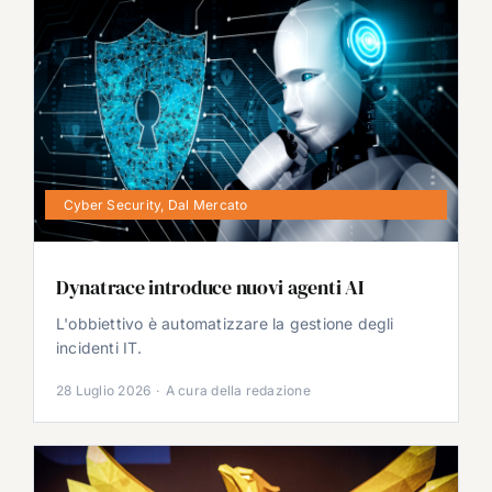
Cyber Security
,
Dal Mercato
Dynatrace introduce nuovi agenti AI
L'obbiettivo è automatizzare la gestione degli
incidenti IT.
28 Luglio 2026
·
A cura della redazione