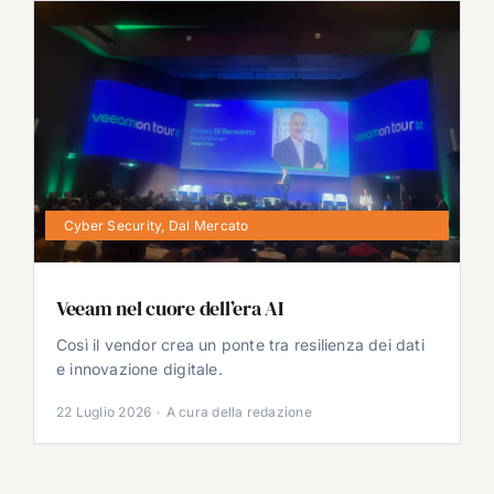
Cyber Security
,
Dal Mercato
Veeam nel cuore dell’era AI
Così il vendor crea un ponte tra resilienza dei dati
e innovazione digitale.
22 Luglio 2026
·
A cura della redazione