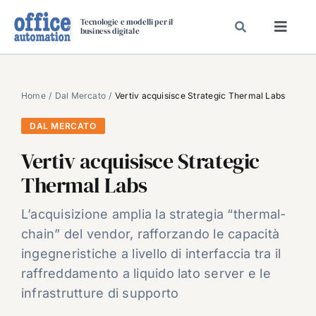
Salta
Tecnologie e modelli per il
al
business digitale
Toggl
contenuto
Navig
SPECIALI
SPECIAL PAPER
Home
Dal Mercato
Vertiv acquisisce Strategic Thermal Labs
TAVOLE ROTONDE DI REDAZIONE
DAL MERCATO
DAL MERCATO
Vertiv acquisisce Strategic
CARRIERE
Thermal Labs
VIDEO
L’acquisizione amplia la strategia “thermal-
EVENTI
chain” del vendor, rafforzando le capacità
CHI SIAMO
ingegneristiche a livello di interfaccia tra il
raffreddamento a liquido lato server e le
infrastrutture di supporto