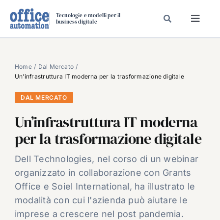
Salta
Tecnologie e modelli per il
al
business digitale
Toggl
contenuto
Navig
SPECIALI
SPECIAL PAPER
Home
Dal Mercato
Un’infrastruttura IT moderna per la trasformazione digitale
TAVOLE ROTONDE DI REDAZIONE
DAL MERCATO
DAL MERCATO
Un’infrastruttura IT moderna
CARRIERE
per la trasformazione digitale
VIDEO
EVENTI
Dell Technologies, nel corso di un webinar
organizzato in collaborazione con Grants
CHI SIAMO
Office e Soiel International, ha illustrato le
modalità con cui l'azienda può aiutare le
imprese a crescere nel post pandemia.