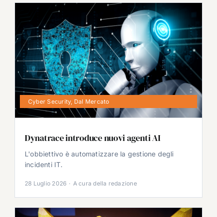
Cyber Security
,
Dal Mercato
Dynatrace introduce nuovi agenti AI
L'obbiettivo è automatizzare la gestione degli
incidenti IT.
28 Luglio 2026
·
A cura della redazione