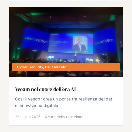
Cyber Security
,
Dal Mercato
Veeam nel cuore dell’era AI
Così il vendor crea un ponte tra resilienza dei dati
e innovazione digitale.
22 Luglio 2026
·
A cura della redazione