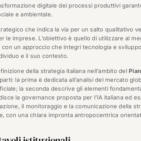
rasformazione digitale dei processi produttivi garan
ciale e ambientale.
ategico che indica la via per un salto qualitativo v
per le imprese. L’obiettivo è quello di utilizzare al meg
, con un approccio che integri tecnologia e svilupp
dividuo e il suo contesto.
inizione della strategia italiana nell’ambito del
Pia
 parti: la prima è dedicata all’analisi del mercato glo
ificiale; la seconda descrive gli elementi fondamenta
ndisce la governance proposta per l’IA italiana ed e
zione, il monitoraggio e la comunicazione della str
ale, con una chiara impronta antropocentrica orientat
voli istituzionali