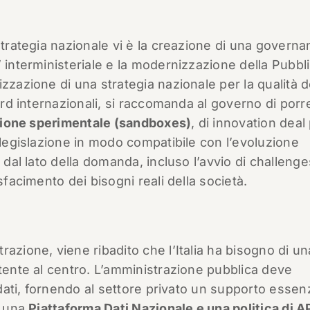
strategia nazionale vi è la creazione di una govern
 interministeriale e la modernizzazione della Pubbl
zzazione di una strategia nazionale per la qualità d
ard internazionali, si raccomanda al governo di porr
lazione sperimentale (sandboxes)
, di innovation deal
 legislazione in modo compatibile con l’evoluzione
e dal lato della domanda, incluso l’avvio di challeng
sfacimento dei bisogni reali della società.
azione, viene ribadito che l’Italia ha bisogno di u
utente al centro. L’amministrazione pubblica deve
i dati, fornendo al settore privato un supporto essen
o una
Piattaforma Dati Nazionale e una politica di A