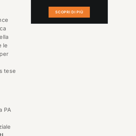
SCOPRI DI PIÙ
ance
ica
ella
e le
 per
es tese
na PA
ziale
PI