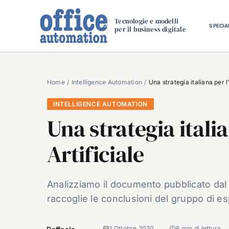
Salta
al
Tecnologie e modelli
SPECIA
per il business digitale
contenuto
Home
Intelligence Automation
Una strategia italiana per l’
INTELLIGENCE AUTOMATION
Una strategia italia
Artificiale
Analizziamo il documento pubblicato dal
raccoglie le conclusioni del gruppo di e
1 Ottobre 2020
6 min di lettura