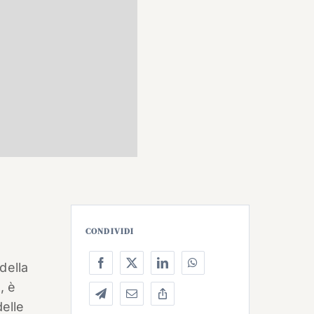
CONDIVIDI
E
della
, è
delle