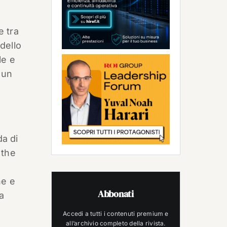
e tra
 dello
le e
 un
da di
 the
ne e
Abbonati
ta
Accedi a tutti i contenuti premium e
all’archivio completo della rivista.