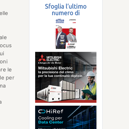
elle
ale
focus
ui
ioni
re le
le per
una
i
a