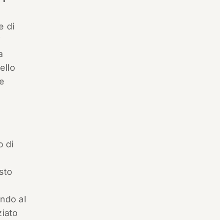
e di
i
a
ello
le
 di
esto
endo al
ziato