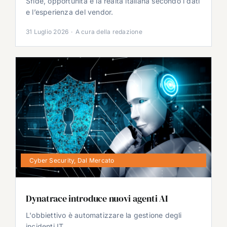
Sfide, opportunità e la realtà italiana secondo i dati
e l’esperienza del vendor.
31 Luglio 2026
·
A cura della redazione
Cyber Security
,
Dal Mercato
Dynatrace introduce nuovi agenti AI
L'obbiettivo è automatizzare la gestione degli
incidenti IT.