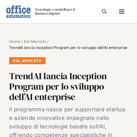
Salta
Tecnologie e modelli per il
al
business digitale
Toggl
contenuto
Navig
SPECIALI
SPECIAL PAPER
Home
Dal Mercato
TrendAI lancia Inception Program per lo sviluppo dell’AI enterprise
TAVOLE ROTONDE DI REDAZIONE
DAL MERCATO
DAL MERCATO
TrendAI lancia Inception
CARRIERE
Program per lo sviluppo
VIDEO
dell’AI enterprise
EVENTI
CHI SIAMO
Il programma nasce per supportare startup
e aziende innovative impegnate nello
sviluppo di tecnologie basate sull’AI,
offrendo competenze specialistiche in