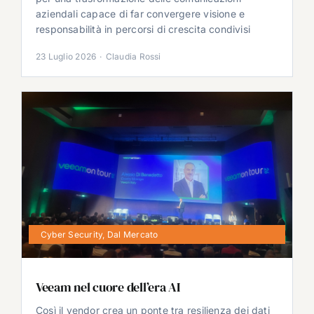
aziendali capace di far convergere visione e
responsabilità in percorsi di crescita condivisi
23 Luglio 2026
·
Claudia Rossi
Cyber Security
,
Dal Mercato
Veeam nel cuore dell’era AI
Così il vendor crea un ponte tra resilienza dei dati