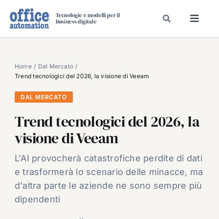
Salta
Tecnologie e modelli per il
al
business digitale
Toggl
contenuto
Navig
SPECIALI
SPECIAL PAPER
Home
Dal Mercato
Trend tecnologici del 2026, la visione di Veeam
TAVOLE ROTONDE DI REDAZIONE
DAL MERCATO
DAL MERCATO
Trend tecnologici del 2026, la
CARRIERE
visione di Veeam
VIDEO
EVENTI
L'AI provocherà catastrofiche perdite di dati
e trasformerà lo scenario delle minacce, ma
CHI SIAMO
d'altra parte le aziende ne sono sempre più
dipendenti