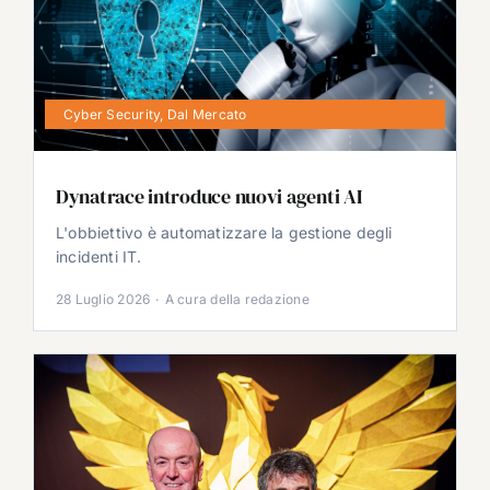
Cyber Security
,
Dal Mercato
Dynatrace introduce nuovi agenti AI
L'obbiettivo è automatizzare la gestione degli
incidenti IT.
28 Luglio 2026
·
A cura della redazione