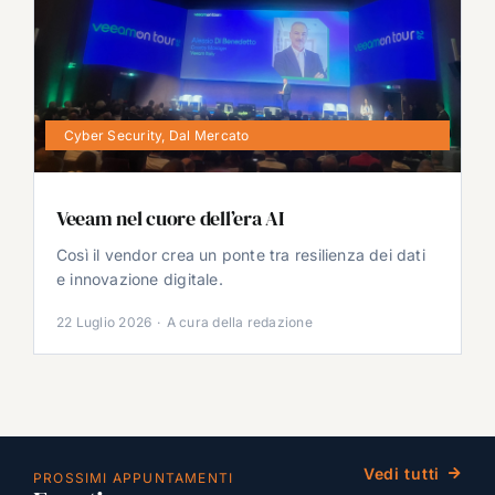
Cyber Security
,
Dal Mercato
Veeam nel cuore dell’era AI
Così il vendor crea un ponte tra resilienza dei dati
e innovazione digitale.
22 Luglio 2026
·
A cura della redazione
Vedi tutti
PROSSIMI APPUNTAMENTI