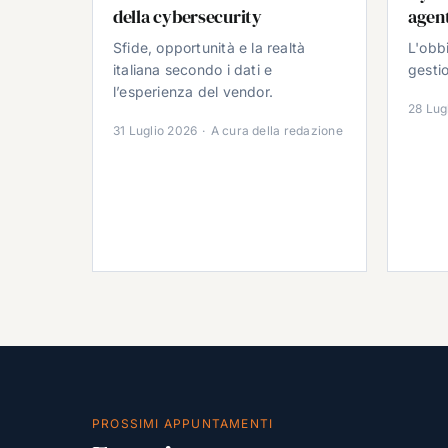
della cybersecurity
agent
Sfide, opportunità e la realtà
L'obb
italiana secondo i dati e
gestio
l’esperienza del vendor.
28 Lug
31 Luglio 2026
·
A cura della redazione
PROSSIMI APPUNTAMENTI