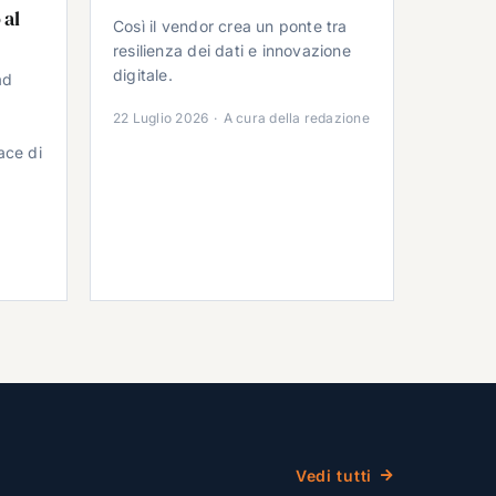
 al
Così il vendor crea un ponte tra
resilienza dei dati e innovazione
digitale.
ad
22 Luglio 2026
·
A cura della redazione
ace di
Vedi tutti