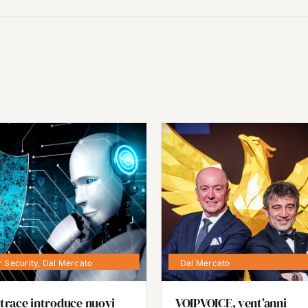
 Security
,
Dal Mercato
Dal Mercato
trace introduce nuovi
VOIPVOICE, vent’anni