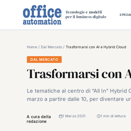
Salta
al
Tecnologie e modelli
SPECIA
per il business digitale
contenuto
Home
Dal Mercato
Trasformarsi con AI e Hybrid Cloud
DAL MERCATO
Trasformarsi con A
Le tematiche al centro di “All In” Hybrid
marzo a partire dalle 10, per diventare u
1 Marzo 2021
1 min di lettura
A cura della
redazione