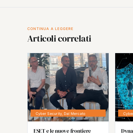
CONTINUA A LEGGERE
Articoli correlati
Cyber Security
,
Dal Mercato
Cyber
ESET e le nuove frontiere
Dyna