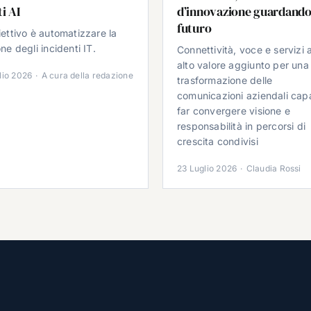
i AI
d’innovazione guardando
futuro
iettivo è automatizzare la
ne degli incidenti IT.
Connettività, voce e servizi 
alto valore aggiunto per una
lio 2026
·
A cura della redazione
trasformazione delle
comunicazioni aziendali cap
far convergere visione e
responsabilità in percorsi di
crescita condivisi
23 Luglio 2026
·
Claudia Rossi