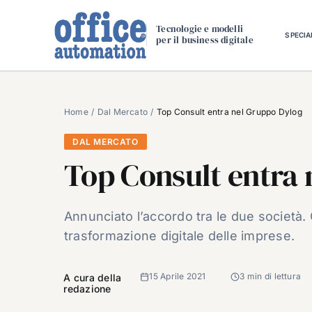
Salta
al
Tecnologie e modelli
SPECIA
per il business digitale
contenuto
Home
Dal Mercato
Top Consult entra nel Gruppo Dylog
DAL MERCATO
Top Consult entra
Annunciato l’accordo tra le due società. 
trasformazione digitale delle imprese.
15 Aprile 2021
3 min di lettura
A cura della
redazione