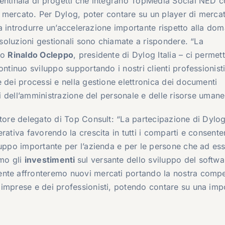
entinaia di progetti che integrano TopMedia Social NED c
ul mercato. Per Dylog, poter contare su un player di merca
ica introdurre un’accelerazione importante rispetto alla do
e soluzioni gestionali sono chiamate a rispondere. “La
to
Rinaldo Ocleppo
, presidente di Dylog Italia – ci permett
ontinuo sviluppo supportando i nostri clienti professionisti
 dei processi e nella gestione elettronica dei documenti
li dell’amministrazione del personale e delle risorse umane
tore delegato di Top Consult: “La partecipazione di Dylog 
rativa favorendo la crescita in tutti i comparti e consent
luppo importante per l’azienda e per le persone che ad ess
mo gli
investimenti
sul versante dello sviluppo del softwa
ente affronteremo nuovi mercati portando la nostra comp
 imprese e dei professionisti, potendo contare su una imp