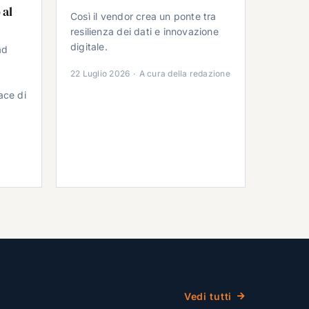
 al
Così il vendor crea un ponte tra
resilienza dei dati e innovazione
digitale.
ad
22 Luglio 2026
·
A cura della redazione
ace di
Vedi tutti