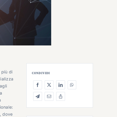
 più di
CONDIVIDI
ializza
agli
za
n
ionale:
X, dove