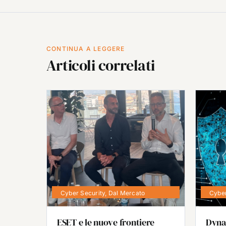
CONTINUA A LEGGERE
Articoli correlati
Cyber Security
,
Dal Mercato
Cyber
ESET e le nuove frontiere
Dyna