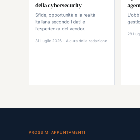
della cybersecurity
agent
Sfide, opportunità e la realtà
L'obb
italiana secondo i dati e
gestio
l’esperienza del vendor.
28 Lug
31 Luglio 2026
·
A cura della redazione
PROSSIMI APPUNTAMENTI