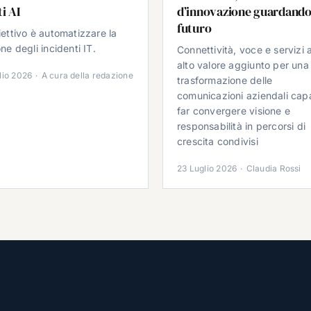
i AI
d’innovazione guardando
futuro
iettivo è automatizzare la
ne degli incidenti IT.
Connettività, voce e servizi 
alto valore aggiunto per una
lio 2026
·
A cura della redazione
trasformazione delle
comunicazioni aziendali cap
far convergere visione e
responsabilità in percorsi di
crescita condivisi
23 Luglio 2026
·
Claudia Rossi