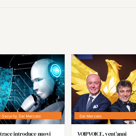
 Security
,
Dal Mercato
Dal Mercato
trace introduce nuovi
VOIPVOICE, vent’anni