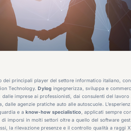
dei principali player del settore informatico italiano, con
ation Technology.
Dylog
ingegnerizza, sviluppa e commerc
: dalle imprese ai professionisti, dai consulenti del lavoro 
ca, dalle agenzie pratiche auto alle autoscuole. L’esperien
nguardia e a
know-how specialistico
, applicati sempre co
di imporsi in molti settori oltre a quello del software gest
ssi, la rilevazione presenze e il controllo qualità a raggi 