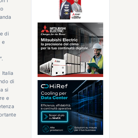
on i
to
manda
e di
 e
”.
Italia
endo di
a si
re e
etenza
ortante