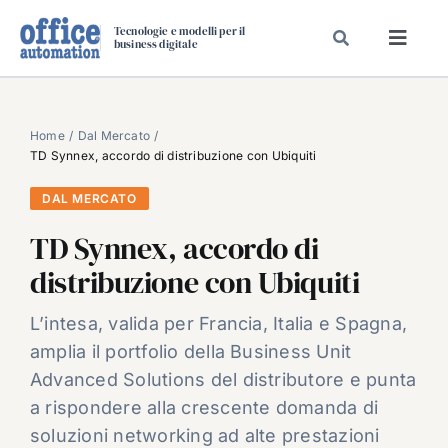
Salta
Tecnologie e modelli per il
al
business digitale
Toggl
contenuto
Navig
SPECIALI
SPECIAL PAPER
Home
Dal Mercato
TD Synnex, accordo di distribuzione con Ubiquiti
TAVOLE ROTONDE DI REDAZIONE
DAL MERCATO
DAL MERCATO
TD Synnex, accordo di
CARRIERE
distribuzione con Ubiquiti
VIDEO
EVENTI
L’intesa, valida per Francia, Italia e Spagna,
amplia il portfolio della Business Unit
CHI SIAMO
Advanced Solutions del distributore e punta
a rispondere alla crescente domanda di
soluzioni networking ad alte prestazioni