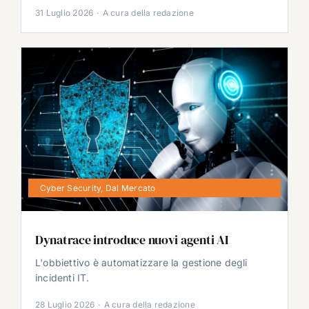
31 Luglio 2026
·
A cura della redazione
Cyber Security
,
Dal Mercato
Dynatrace introduce nuovi agenti AI
L'obbiettivo è automatizzare la gestione degli
incidenti IT.
28 Luglio 2026
·
A cura della redazione