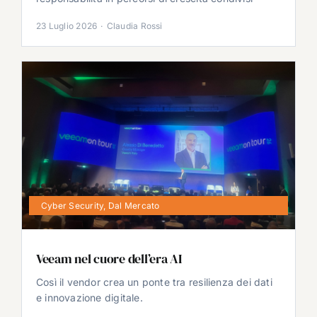
23 Luglio 2026
·
Claudia Rossi
Cyber Security
,
Dal Mercato
Veeam nel cuore dell’era AI
Così il vendor crea un ponte tra resilienza dei dati
e innovazione digitale.