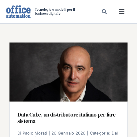
Salta
Tecnologie e modelli per il
al
business digitale
Toggl
contenuto
Navig
SPECIALI
SPECIAL PAPER
TAVOLE ROTONDE DI REDAZIONE
DAL MERCATO
CARRIERE
VIDEO
EVENTI
CHI SIAMO
Data Cube, un distributore italiano per fare
sistema
Di
Paolo Morati
|
26 Gennaio 2026
|
Categorie:
Dal