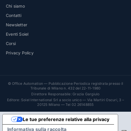
Chi siamo
Contatti
Newsletter
Eventi Soiel
Corsi
Privacy Policy
© Office Automation — Pubblicazione Periodica registrata presso il
Tribunale di Milano n. 432 del 22-11-1980
Direttore Responsabile: Grazia Gargiulo
Editore: Soiel International Srl a socio unico — Via Martiri Oscuri, 3 –
20125 Milano — Tel 02 26148855
Le tue preferenze relative alla privacy
Informativa sulla raccolta