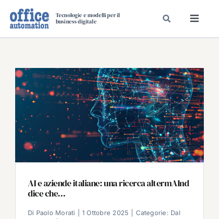
Salta
Tecnologie e modelli per il
al
business digitale
Toggl
contenuto
Navig
SPECIALI
SPECIAL PAPER
TAVOLE ROTONDE DI REDAZIONE
DAL MERCATO
CARRIERE
VIDEO
EVENTI
CHI SIAMO
AI e aziende italiane: una ricerca altermAInd
dice che…
Di
Paolo Morati
|
1 Ottobre 2025
|
Categorie:
Dal