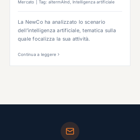
Mercato
|
Tag:
altermAInd
,
Intelligenza artificiale
La NewCo ha analizzato lo scenario
dell’intelligenza artificiale, tematica sulla
quale focalizza la sua attività.
Continua a leggere