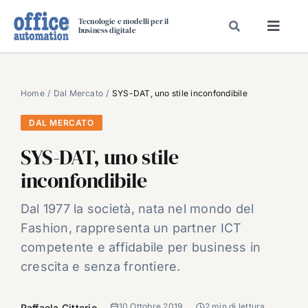
Salta
Tecnologie e modelli per il
al
business digitale
Toggl
contenuto
Navig
SPECIALI
SPECIAL PAPER
Home
Dal Mercato
SYS-DAT, uno stile inconfondibile
TAVOLE ROTONDE DI REDAZIONE
DAL MERCATO
DAL MERCATO
SYS-DAT, uno stile
CARRIERE
inconfondibile
VIDEO
Dal 1977 la società, nata nel mondo del
EVENTI
Fashion, rappresenta un partner ICT
CHI SIAMO
competente e affidabile per business in
crescita e senza frontiere.
10 Ottobre 2019
2 min di lettura
Raffaela Citterio