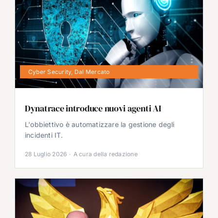
Cyber Security
,
Dal Mercato
Dynatrace introduce nuovi agenti AI
L'obbiettivo è automatizzare la gestione degli
incidenti IT.
28 Luglio 2026
·
A cura della redazione