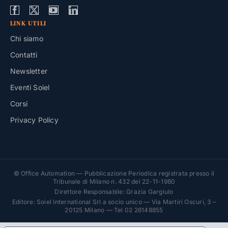
LINK UTILI
Chi siamo
Contatti
Newsletter
Eventi Soiel
Corsi
Privacy Policy
© Office Automation — Pubblicazione Periodica registrata presso il
Tribunale di Milano n. 432 del 22-11-1980
Direttore Responsabile: Grazia Gargiulo
Editore: Soiel International Srl a socio unico — Via Martiri Oscuri, 3 –
20125 Milano — Tel 02 26148855