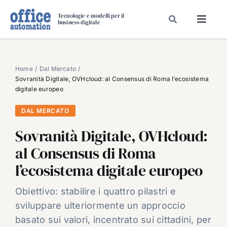
Salta
Tecnologie e modelli per il
al
business digitale
Toggl
contenuto
Navig
SPECIALI
SPECIAL PAPER
Home
Dal Mercato
Sovranità Digitale, OVHcloud: al Consensus di Roma l’ecosistema
TAVOLE ROTONDE DI REDAZIONE
digitale europeo
DAL MERCATO
DAL MERCATO
CARRIERE
Sovranità Digitale, OVHcloud:
VIDEO
al Consensus di Roma
EVENTI
l’ecosistema digitale europeo
CHI SIAMO
Obiettivo: stabilire i quattro pilastri e
sviluppare ulteriormente un approccio
basato sui valori, incentrato sui cittadini, per