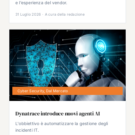
e l’esperienza del vendor.
31 Luglio 2026
·
A cura della redazione
Cyber Security
,
Dal Mercato
Dynatrace introduce nuovi agenti AI
L'obbiettivo è automatizzare la gestione degli
incidenti IT.