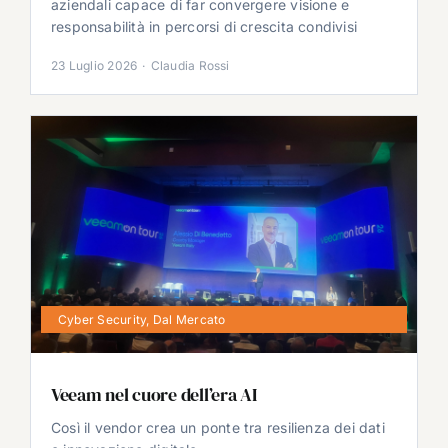
aziendali capace di far convergere visione e
responsabilità in percorsi di crescita condivisi
23 Luglio 2026
·
Claudia Rossi
Cyber Security
,
Dal Mercato
Veeam nel cuore dell’era AI
Così il vendor crea un ponte tra resilienza dei dati