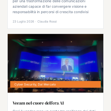
per una trasformazione delle comunicazioni
aziendali capace di far convergere visione e
responsabilità in percorsi di crescita condivisi
23 Luglio 2026
·
Claudia Rossi
Cyber Security
,
Dal Mercato
Veeam nel cuore dell’era AI