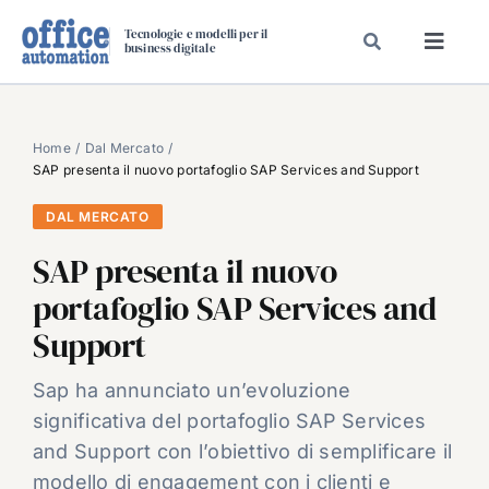
Salta
Tecnologie e modelli per il
al
business digitale
Toggl
contenuto
Navig
SPECIALI
SPECIAL PAPER
Home
Dal Mercato
SAP presenta il nuovo portafoglio SAP Services and Support
TAVOLE ROTONDE DI REDAZIONE
DAL MERCATO
DAL MERCATO
SAP presenta il nuovo
CARRIERE
portafoglio SAP Services and
VIDEO
Support
EVENTI
CHI SIAMO
Sap ha annunciato un’evoluzione
significativa del portafoglio SAP Services
and Support con l’obiettivo di semplificare il
modello di engagement con i clienti e