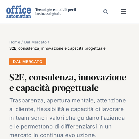
Salta
Tecnologie e modelli per il
al
business digitale
Toggl
contenuto
Navig
SPECIALI
SPECIAL PAPER
Home
Dal Mercato
S2E, consulenza, innovazione e capacità progettuale
TAVOLE ROTONDE DI REDAZIONE
DAL MERCATO
DAL MERCATO
S2E, consulenza, innovazione
CARRIERE
e capacità progettuale
VIDEO
EVENTI
Trasparenza, apertura mentale, attenzione
al cliente, flessibilità e capacità di lavorare
CHI SIAMO
in team sono i valori che guidano l’azienda
e le permettono di differenziarsi in un
mercato in continua evoluzione.