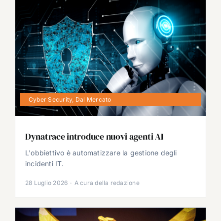
Cyber Security
,
Dal Mercato
Dynatrace introduce nuovi agenti AI
L'obbiettivo è automatizzare la gestione degli
incidenti IT.
28 Luglio 2026
·
A cura della redazione