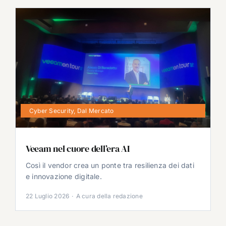
Cyber Security
,
Dal Mercato
Veeam nel cuore dell’era AI
Così il vendor crea un ponte tra resilienza dei dati
e innovazione digitale.
22 Luglio 2026
·
A cura della redazione