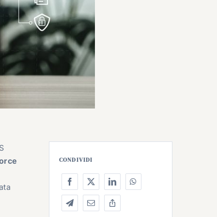
aS
force
CONDIVIDI
ata