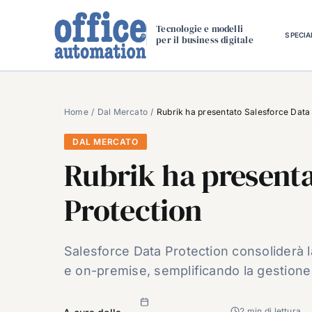
Salta
al
Tecnologie e modelli
SPECIA
per il business digitale
contenuto
Home
Dal Mercato
Rubrik ha presentato Salesforce Data
DAL MERCATO
Rubrik ha presenta
Protection
Salesforce Data Protection consoliderà l
e on-premise, semplificando la gestione 
2 min di lettura