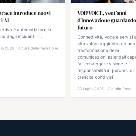
trace introduce nuovi
VOIPVOICE, vent’anni
i AI
d’innovazione guardando
futuro
iettivo è automatizzare la
ne degli incidenti IT.
Connettività, voce e servizi 
alto valore aggiunto per una
lio 2026
·
A cura della redazione
trasformazione delle
comunicazioni aziendali cap
far convergere visione e
responsabilità in percorsi di
crescita condivisi
23 Luglio 2026
·
Claudia Rossi