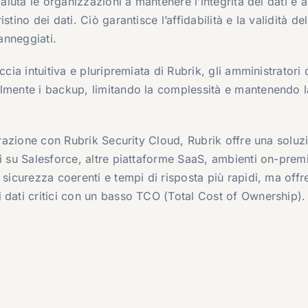
 aiuta le organizzazioni a mantenere l’integrità dei dati e a
tino dei dati. Ciò garantisce l’affidabilità e la validità del
danneggiati.
ccia intuitiva e pluripremiata di Rubrik, gli amministratori 
ilmente i backup, limitando la complessità e mantenendo l
grazione con Rubrik Security Cloud, Rubrik offre una soluz
ti su Salesforce, altre piattaforme SaaS, ambienti on-prem
 sicurezza coerenti e tempi di risposta più rapidi, ma offr
 dati critici con un basso TCO (Total Cost of Ownership).