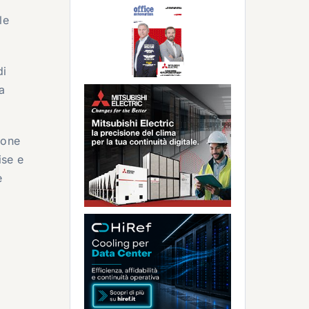
le
di
a
ione
ise e
e