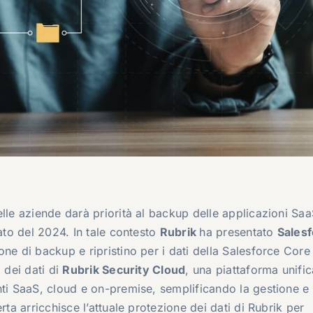
elle aziende darà priorità al backup delle applicazioni Sa
rato del 2024. In tale contesto
Rubrik
ha presentato
Sales
one di backup e ripristino per i dati della Salesforce Core
 dei dati di
Rubrik Security Cloud
, una piattaforma unific
nti SaaS, cloud e on-premise, semplificando la gestione e
rta arricchisce l’attuale protezione dei dati di Rubrik per