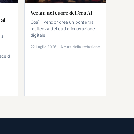
Veeam nel cuore dell’era AI
 al
Così il vendor crea un ponte tra
resilienza dei dati e innovazione
digitale.
ad
22 Luglio 2026
·
A cura della redazione
ace di