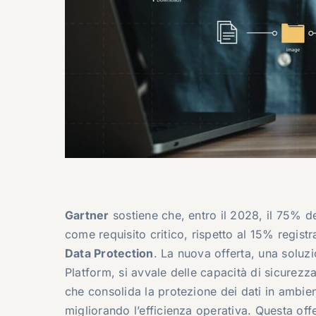
Gartner
sostiene che, entro il 2028, il 75% d
come requisito critico, rispetto al 15% regist
Data Protection
. La nuova offerta, una soluzi
Platform, si avvale delle capacità di sicurezza
che consolida la protezione dei dati in ambie
migliorando l’efficienza operativa. Questa offe