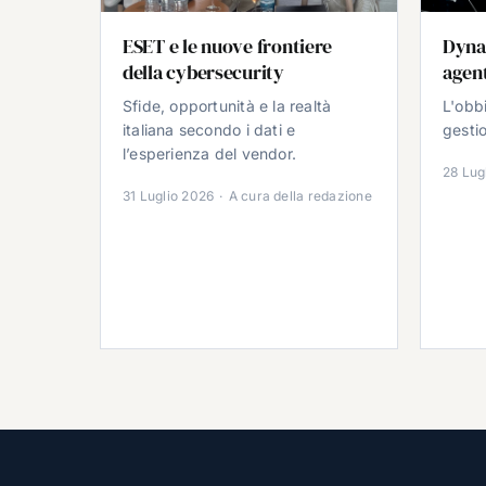
ESET e le nuove frontiere
Dyna
della cybersecurity
agent
Sfide, opportunità e la realtà
L'obb
italiana secondo i dati e
gestio
l’esperienza del vendor.
28 Lug
31 Luglio 2026
·
A cura della redazione