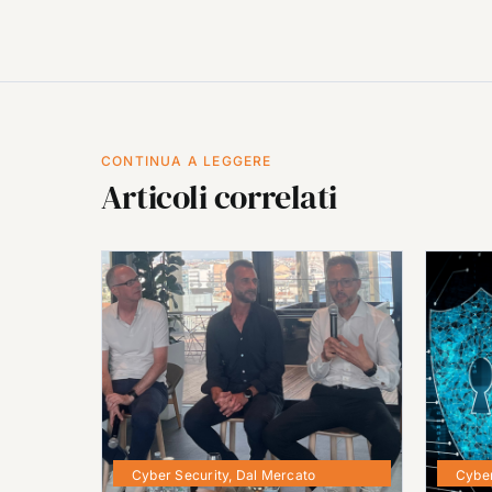
CONTINUA A LEGGERE
Articoli correlati
Cyber Security
,
Dal Mercato
Cyber