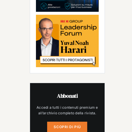
Abbonati
Accedi a tutti i contenuti premium e
all’archivio completo della rivista.
SCOPRI DI PIÙ