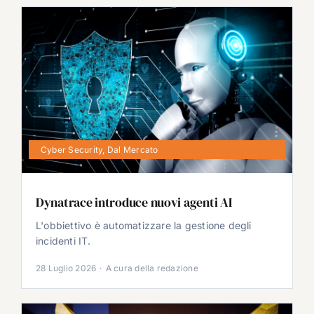
Cyber Security
,
Dal Mercato
Dynatrace introduce nuovi agenti AI
L'obbiettivo è automatizzare la gestione degli
incidenti IT.
28 Luglio 2026
·
A cura della redazione