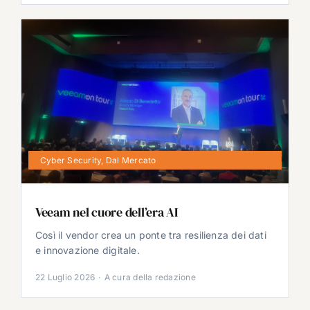
Cyber Security
,
Dal Mercato
Veeam nel cuore dell’era AI
Così il vendor crea un ponte tra resilienza dei dati
e innovazione digitale.
22 Luglio 2026
·
A cura della redazione