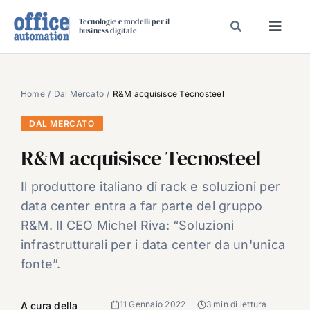
Salta
Tecnologie e modelli per il
al
business digitale
Toggl
contenuto
Navig
SPECIALI
SPECIAL PAPER
Home
Dal Mercato
R&M acquisisce Tecnosteel
TAVOLE ROTONDE DI REDAZIONE
DAL MERCATO
DAL MERCATO
R&M acquisisce Tecnosteel
CARRIERE
Il produttore italiano di rack e soluzioni per
VIDEO
data center entra a far parte del gruppo
EVENTI
R&M. Il CEO Michel Riva: “Soluzioni
infrastrutturali per i data center da un'unica
CHI SIAMO
fonte”.
11 Gennaio 2022
3 min di lettura
A cura della