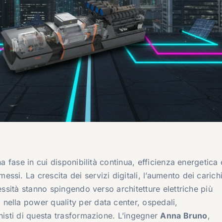
na fase in cui disponibilità continua, efficienza energetica 
si. La crescita dei servizi digitali, l’aumento dei carich
essità stanno spingendo verso architetture elettriche più
 nella power quality per data center, ospedali,
nisti di questa trasformazione. L’ingegner
Anna Bruno
,