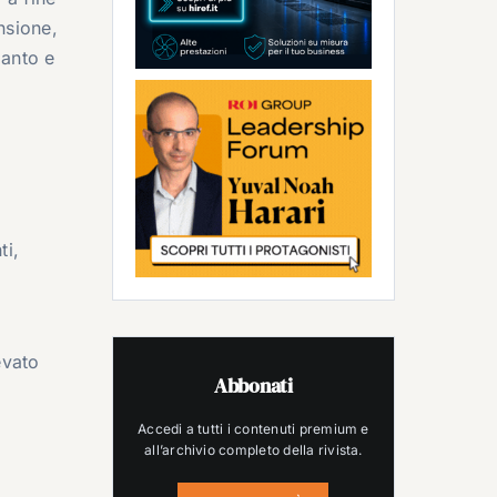
nsione,
ianto e
ti,
evato
Abbonati
Accedi a tutti i contenuti premium e
all’archivio completo della rivista.