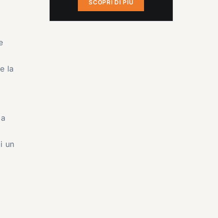
SCOPRI DI PIÙ
e
e la
 a
i un