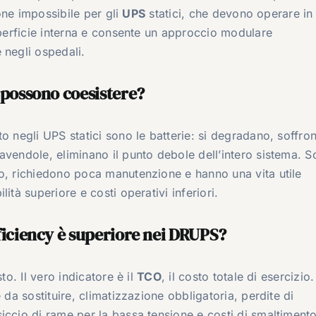
ione impossibile per gli
UPS
statici, che devono operare in
uperficie interna e consente un approccio modulare
 negli ospedali.
i possono coesistere?
o negli UPS statici sono le batterie: si degradano, soffron
avendole, eliminano il punto debole dell’intero sistema. 
vo, richiedono poca manutenzione e hanno una vita utile
ità superiore e costi operativi inferiori.
fficiency è superiore nei DRUPS?
to. Il vero indicatore è il
TCO
, il costo totale di esercizio.
 da sostituire, climatizzazione obbligatoria, perdite di
iccio di rame per la bassa tensione e costi di smaltimento