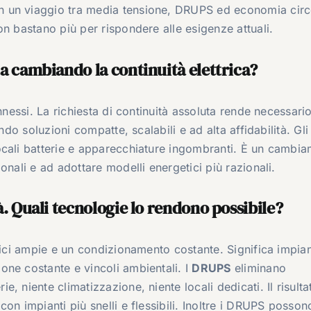
 un viaggio tra media tensione, DRUPS ed economia circ
n bastano più per rispondere alle esigenze attuali.
ta cambiando la continuità elettrica?
nnessi. La richiesta di continuità assoluta rende necessari
ndo soluzioni compatte, scalabili e ad alta affidabilità. Gli
ocali batterie e apparecchiature ingombranti. È un cambi
onali e ad adottare modelli energetici più razionali.
tà. Quali tecnologie lo rendono possibile?
fici ampie e un condizionamento costante. Significa impian
ne costante e vincoli ambientali. I
DRUPS
eliminano
 niente climatizzazione, niente locali dedicati. Il risulta
on impianti più snelli e flessibili. Inoltre i DRUPS posson