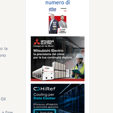
o la
Sono
 Gli
 a fine