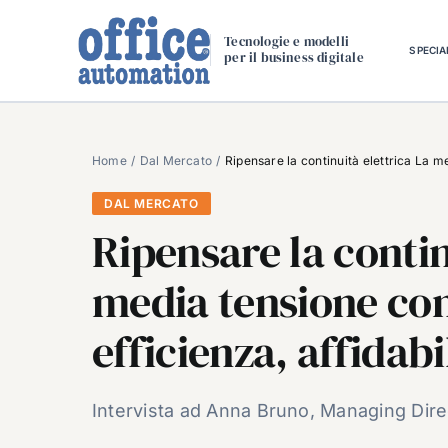
Salta
al
Tecnologie e modelli
SPECIA
per il business digitale
contenuto
Home
Dal Mercato
Ripensare la continuità elettrica La me
DAL MERCATO
Ripensare la contin
media tensione co
efficienza, affidabi
Intervista ad Anna Bruno, Managing Dire