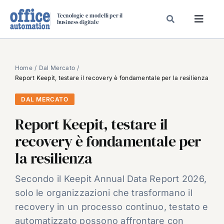
Salta
Tecnologie e modelli per il
al
business digitale
Toggl
contenuto
Navig
SPECIALI
SPECIAL PAPER
Home
Dal Mercato
Report Keepit, testare il recovery è fondamentale per la resilienza
TAVOLE ROTONDE DI REDAZIONE
DAL MERCATO
DAL MERCATO
Report Keepit, testare il
CARRIERE
recovery è fondamentale per
VIDEO
la resilienza
EVENTI
CHI SIAMO
Secondo il Keepit Annual Data Report 2026,
solo le organizzazioni che trasformano il
recovery in un processo continuo, testato e
automatizzato possono affrontare con