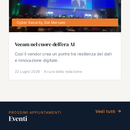
Cyber Security
,
Dal Mercato
Veeam nel cuore dell’era AI
Così il vendor crea un ponte tra resilienza dei dati
e innovazione digitale.
22 Luglio 2026
·
A cura della redazione
Vedi tutti
PROSSIMI APPUNTAMENTI
Eventi