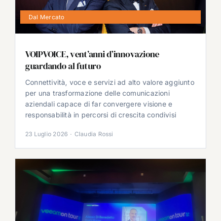
Dal Mercato
VOIPVOICE, vent’anni d’innovazione
guardando al futuro
Connettività, voce e servizi ad alto valore aggiunto
per una trasformazione delle comunicazioni
aziendali capace di far convergere visione e
responsabilità in percorsi di crescita condivisi
23 Luglio 2026
·
Claudia Rossi