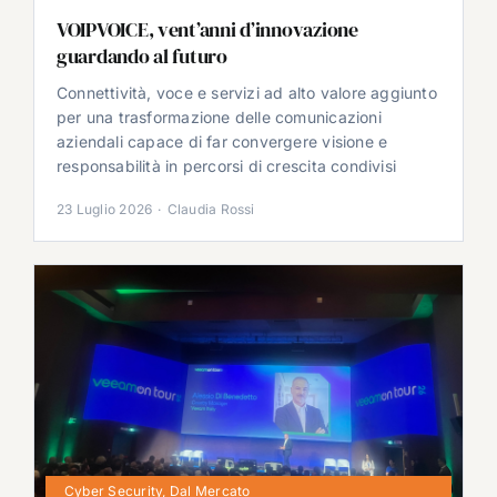
VOIPVOICE, vent’anni d’innovazione
guardando al futuro
Connettività, voce e servizi ad alto valore aggiunto
per una trasformazione delle comunicazioni
aziendali capace di far convergere visione e
responsabilità in percorsi di crescita condivisi
23 Luglio 2026
·
Claudia Rossi
Cyber Security
,
Dal Mercato