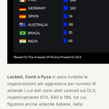
Lockbit, Conti e Pysa
si sono rivelate le
organizzazioni più aggressive per numero di
aziende i cui dati sono stati caricati sui DLS,
rispettivamente 670, 640 e 186, tra cui
figurano anche aziende italiane, nella