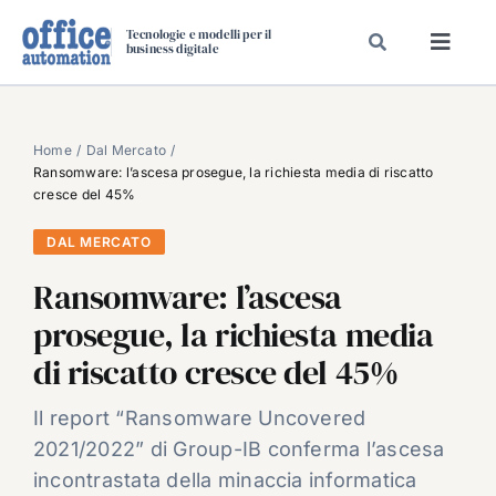
Salta
Tecnologie e modelli per il
al
business digitale
Toggl
contenuto
Navig
SPECIALI
SPECIAL PAPER
Home
Dal Mercato
Ransomware: l’ascesa prosegue, la richiesta media di riscatto
TAVOLE ROTONDE DI REDAZIONE
cresce del 45%
DAL MERCATO
DAL MERCATO
CARRIERE
Ransomware: l’ascesa
VIDEO
prosegue, la richiesta media
EVENTI
di riscatto cresce del 45%
CHI SIAMO
Il report “Ransomware Uncovered
2021/2022” di Group-IB conferma l’ascesa
incontrastata della minaccia informatica