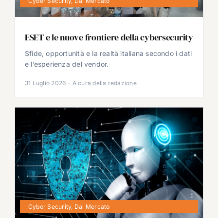
Cyber Security
,
Dal Mercato
ESET e le nuove frontiere della cybersecurity
Sfide, opportunità e la realtà italiana secondo i dati
e l’esperienza del vendor.
31 Luglio 2026
·
A cura della redazione
Cyber Security
,
Dal Mercato