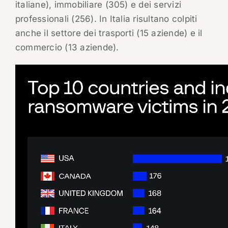
italiane), immobiliare (305) e dei servizi
professionali (256). In Italia risultano colpiti
anche il settore dei trasporti (15 aziende) e il
commercio (13 aziende).