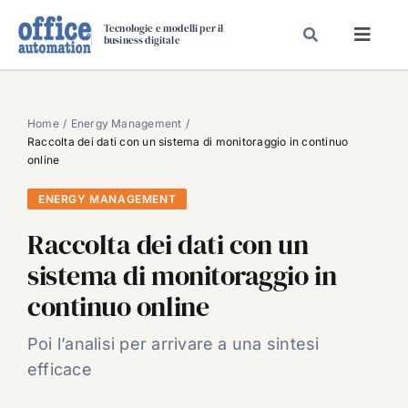
Salta
Tecnologie e modelli per il
al
business digitale
Toggl
contenuto
Navig
SPECIALI
SPECIAL PAPER
Home
Energy Management
Raccolta dei dati con un sistema di monitoraggio in continuo
TAVOLE ROTONDE DI REDAZIONE
online
DAL MERCATO
ENERGY MANAGEMENT
CARRIERE
Raccolta dei dati con un
VIDEO
sistema di monitoraggio in
EVENTI
continuo online
CHI SIAMO
Poi l’analisi per arrivare a una sintesi
efficace