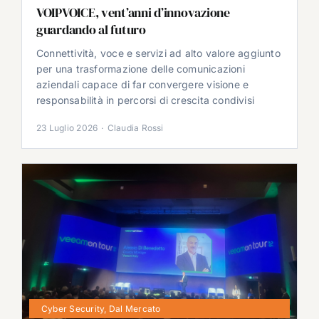
VOIPVOICE, vent’anni d’innovazione
guardando al futuro
Connettività, voce e servizi ad alto valore aggiunto
per una trasformazione delle comunicazioni
aziendali capace di far convergere visione e
responsabilità in percorsi di crescita condivisi
23 Luglio 2026
·
Claudia Rossi
Cyber Security
,
Dal Mercato