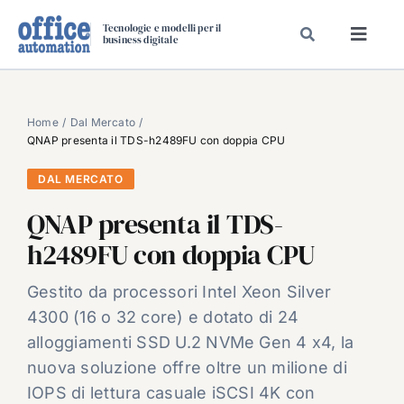
Salta
Tecnologie e modelli per il
al
business digitale
Toggl
contenuto
Navig
SPECIALI
SPECIAL PAPER
Home
Dal Mercato
QNAP presenta il TDS-h2489FU con doppia CPU
TAVOLE ROTONDE DI REDAZIONE
DAL MERCATO
DAL MERCATO
QNAP presenta il TDS-
CARRIERE
h2489FU con doppia CPU
VIDEO
EVENTI
Gestito da processori Intel Xeon Silver
4300 (16 o 32 core) e dotato di 24
CHI SIAMO
alloggiamenti SSD U.2 NVMe Gen 4 x4, la
nuova soluzione offre oltre un milione di
IOPS di lettura casuale iSCSI 4K con