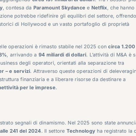
y
, contesa da
Paramount Skydance
e
Netflix
, che hanno 
izione potrebbe ridefinire gli equilibri del settore, offrendo
 storici di Hollywood e un vasto portafoglio di proprietà
lle operazioni è rimasto stabile nel 2025 con
circa 1.200
8%
, arrivando a
94 miliardi di dollari
. L’attività di M&A è
usiness degli operatori, orientati alla separazione tra
er – e servizi
. Attraverso queste operazioni di deleveragin
truttura finanziaria e a liberare risorse da destinare a
nettività per le imprese
.
trato segnali di dinamismo. Nel 2025 sono state annunci
alle 241 del 2024
. Il settore
Technology
ha registrato la 