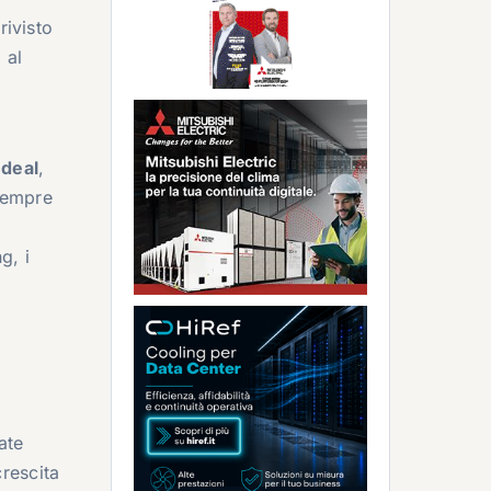
rivisto
 al
 deal
,
 sempre
g, i
ate
crescita