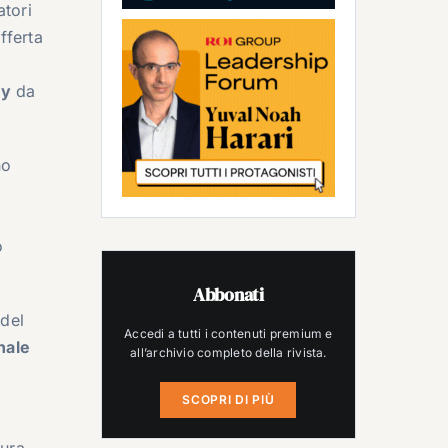
atori
fferta
ay
da
no
o
Abbonati
 del
Accedi a tutti i contenuti premium e
rnale
all’archivio completo della rivista.
SCOPRI DI PIÙ
gura