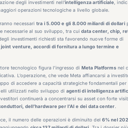
razione degli investimenti nell’
intelligenza artificiale
, indi
ggiori operazioni tecnologiche a livello globale.
aranno necessari
tra i 5.000 e gli 8.000 miliardi di dollari
ure necessarie al suo sviluppo, tra cui
data center, chip, re
 degli investimenti richiesti sta favorendo nuove forme di
e
joint venture, accordi di fornitura a lungo termine e
ttore tecnologico figura l’ingresso di
Meta Platforms
nel c
ativa. L’operazione, che vede Meta affiancarsi a investito
uppo di accedere a capacità strategiche fondamentali per
li utilizzati nello sviluppo di
agenti di intelligenza artifi
nvestitori continuerà a concentrarsi su asset con forte visibi
onduttori, dell’hardware per l’AI e dei data center
.
ece, il numero delle operazioni è diminuito del
6% nel 20
raggiungendo
circa 137 miliardi di dollari
. Tra i dossier più