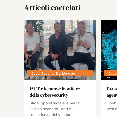
Articoli correlati
Cyber Security
,
Dal Mercato
Cyber
ESET e le nuove frontiere
Dyna
della cybersecurity
agent
Sfide, opportunità e la realtà
L'obb
italiana secondo i dati e
gestio
l’esperienza del vendor.