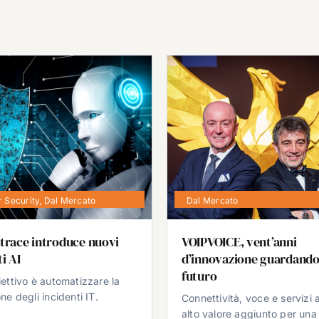
 Security
,
Dal Mercato
Dal Mercato
trace introduce nuovi
VOIPVOICE, vent’anni
i AI
d’innovazione guardando
futuro
iettivo è automatizzare la
ne degli incidenti IT.
Connettività, voce e servizi 
alto valore aggiunto per una