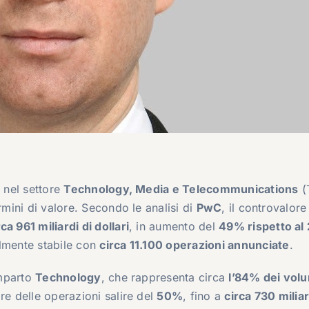
i
nel settore
Technology, Media e Telecommunications
(
rmini di valore. Secondo le analisi di
PwC
, il controvalore
rca 961 miliardi di dollari
, in aumento del
49% rispetto al
almente stabile con
circa 11.100 operazioni annunciate
.
omparto
Technology
, che rappresenta circa
l’84% dei vol
re delle operazioni salire del
50%
, fino a
circa 730 miliar