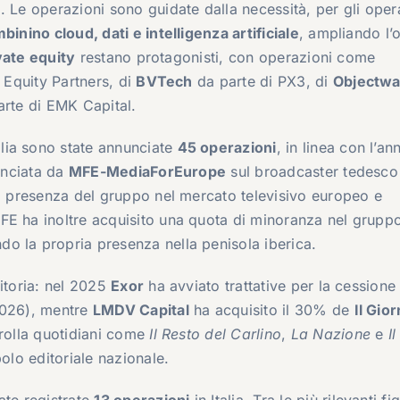
)
. Le operazioni sono guidate dalla necessità, per gli oper
inino cloud, dati e intelligenza artificiale
, ampliando l’o
vate equity
restano protagonisti, con operazioni come
 Equity Partners, di
BVTech
da parte di PX3, di
Objectw
rte di EMK Capital.
alia sono state annunciate
45 operazioni
, in linea con l’an
lanciata da
MFE-MediaForEurope
sul broadcaster tedesco
 la presenza del gruppo nel mercato televisivo europeo e
FE ha inoltre acquisito una quota di minoranza nel grupp
do la propria presenza nella penisola iberica.
ditoria: nel 2025
Exor
ha avviato trattative per la cessione
 2026), mentre
LMDV Capital
ha acquisito il 30% de
Il Gio
trolla quotidiani come
Il Resto del Carlino
,
La Nazione
e
Il
polo editoriale nazionale.
ate registrate
13 operazioni
in Italia. Tra le più rilevanti fi