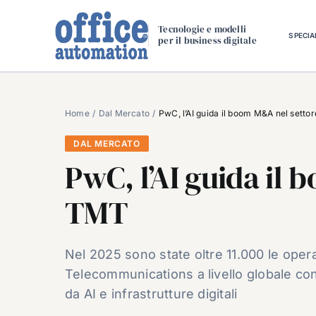
Salta
al
Tecnologie e modelli
SPECIA
per il business digitale
contenuto
Home
Dal Mercato
PwC, l’AI guida il boom M&A nel setto
DAL MERCATO
PwC, l’AI guida il
TMT
Nel 2025 sono state oltre 11.000 le ope
Telecommunications a livello globale con
da AI e infrastrutture digitali