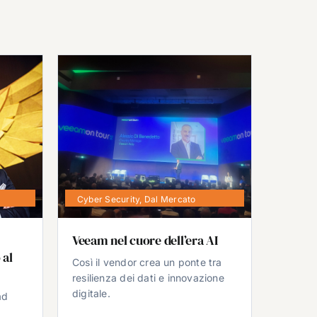
Cyber Security
,
Dal Mercato
Veeam nel cuore dell’era AI
 al
Così il vendor crea un ponte tra
resilienza dei dati e innovazione
digitale.
ad