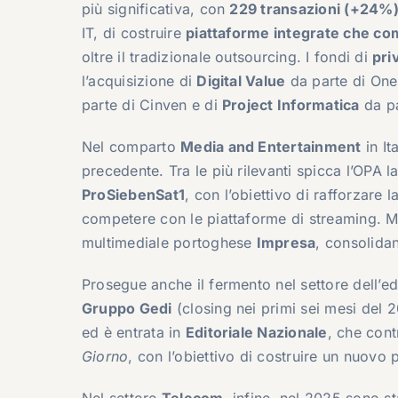
più significativa, con
229 transazioni (+24%
IT, di costruire
piattaforme integrate che comb
oltre il tradizionale outsourcing. I fondi di
pri
l’acquisizione di
Digital Value
da parte di One
parte di Cinven e di
Project Informatica
da pa
Nel comparto
Media and Entertainment
in It
precedente. Tra le più rilevanti spicca l’OPA 
ProSiebenSat1
, con l’obiettivo di rafforzare
competere con le piattaforme di streaming. M
multimediale portoghese
Impresa
, consolidan
Prosegue anche il fermento nel settore dell’e
Gruppo Gedi
(closing nei primi sei mesi del
ed è entrata in
Editoriale Nazionale
, che con
Giorno
, con l’obiettivo di costruire un nuovo 
Nel settore
Telecom
, infine, nel 2025 sono st