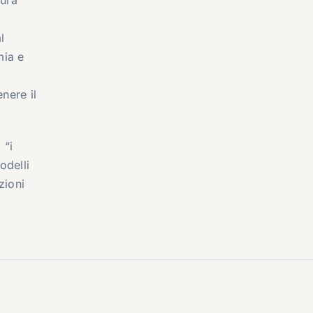
l
mia e
enere il
 “i
odelli
zioni