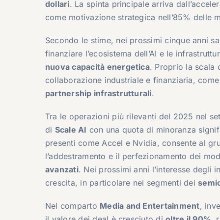
dollari
. La spinta principale arriva dall’accele
come motivazione strategica nell’85% delle ma
Secondo le stime, nei prossimi cinque anni s
finanziare l’ecosistema dell’AI e le infrastrutt
nuova capacità energetica
. Proprio la scala
collaborazione industriale e finanziaria, com
partnership infrastrutturali
.
Tra le operazioni più rilevanti del 2025 nel se
di
Scale AI
con una quota di minoranza signific
presenti come Accel e Nvidia, consente al gr
l’addestramento e il perfezionamento dei model
avanzati
. Nei prossimi anni l’interesse degli i
crescita, in particolare nei segmenti dei
semic
Nel comparto
Media and Entertainment
, inv
il valore dei deal è cresciuto di
oltre il 90%
, 