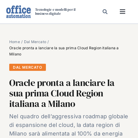
Salta
Tecnologie e modelli per il
al
business digitale
Toggl
contenuto
Navig
SPECIALI
SPECIAL PAPER
Home
Dal Mercato
Oracle pronta a lanciare la sua prima Cloud Region italiana a
TAVOLE ROTONDE DI REDAZIONE
Milano
DAL MERCATO
DAL MERCATO
CARRIERE
Oracle pronta a lanciare la
VIDEO
sua prima Cloud Region
EVENTI
italiana a Milano
CHI SIAMO
Nel quadro dell’aggressiva roadmap globale
di espansione del cloud, la data region di
Milano sarà alimentata al 100% da energia