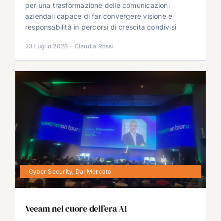
per una trasformazione delle comunicazioni
aziendali capace di far convergere visione e
responsabilità in percorsi di crescita condivisi
23 Luglio 2026
·
Claudia Rossi
Cyber Security
,
Dal Mercato
Veeam nel cuore dell’era AI