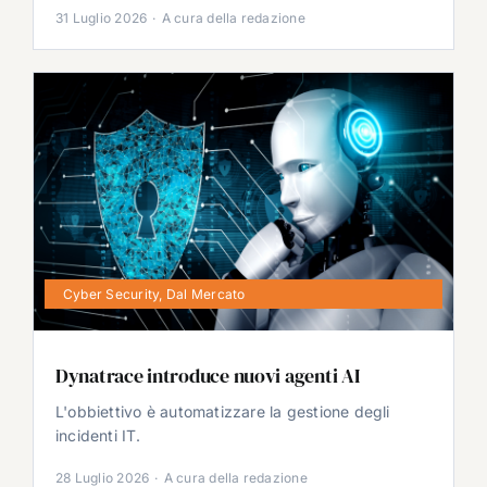
31 Luglio 2026
·
A cura della redazione
Cyber Security
,
Dal Mercato
Dynatrace introduce nuovi agenti AI
L'obbiettivo è automatizzare la gestione degli
incidenti IT.
28 Luglio 2026
·
A cura della redazione