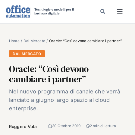
Salta
Tecnologie e modelli per il
al
business digitale
Toggl
contenuto
Navig
SPECIALI
SPECIAL PAPER
Home
Dal Mercato
Oracle: “Così devono cambiare i partner”
TAVOLE ROTONDE DI REDAZIONE
DAL MERCATO
DAL MERCATO
Oracle: “Così devono
CARRIERE
cambiare i partner”
VIDEO
Nel nuovo programma di canale che verrà
EVENTI
lanciato a giugno largo spazio al cloud
CHI SIAMO
enterprise.
30 Ottobre 2019
2 min di lettura
Ruggero Vota