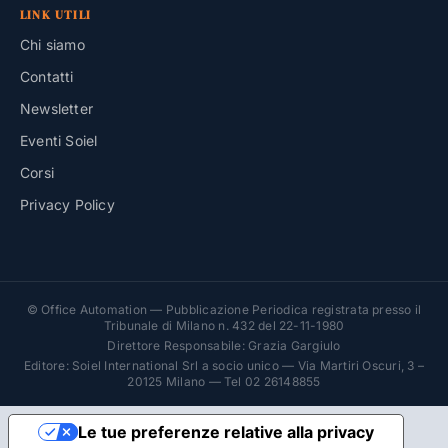
LINK UTILI
Chi siamo
Contatti
Newsletter
Eventi Soiel
Corsi
Privacy Policy
© Office Automation — Pubblicazione Periodica registrata presso il
Tribunale di Milano n. 432 del 22-11-1980
Direttore Responsabile: Grazia Gargiulo
Editore: Soiel International Srl a socio unico — Via Martiri Oscuri, 3 –
20125 Milano — Tel 02 26148855
Le tue preferenze relative alla privacy