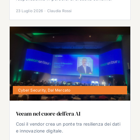
23 Luglio 2026
·
Claudia Rossi
Cyber Security
,
Dal Mercato
Veeam nel cuore dell’era AI
Così il vendor crea un ponte tra resilienza dei dati
e innovazione digitale.