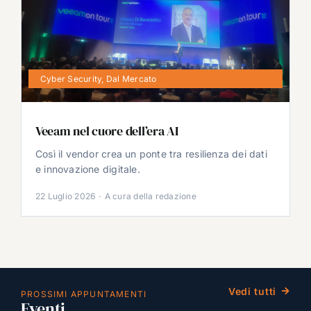
Cyber Security
,
Dal Mercato
Veeam nel cuore dell’era AI
Così il vendor crea un ponte tra resilienza dei dati
e innovazione digitale.
22 Luglio 2026
·
A cura della redazione
Vedi tutti
PROSSIMI APPUNTAMENTI
Eventi