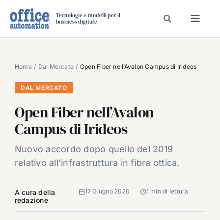
Salta
Tecnologie e modelli per il
al
business digitale
Toggl
contenuto
Navig
SPECIALI
SPECIAL PAPER
Home
Dal Mercato
Open Fiber nell’Avalon Campus di Irideos
TAVOLE ROTONDE DI REDAZIONE
DAL MERCATO
DAL MERCATO
Open Fiber nell’Avalon
CARRIERE
Campus di Irideos
VIDEO
Nuovo accordo dopo quello del 2019
EVENTI
relativo all’infrastruttura in fibra ottica.
CHI SIAMO
17 Giugno 2020
1 min di lettura
A cura della
redazione