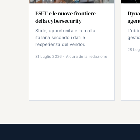
ESET e le nuove frontiere
Dyna
della cybersecurity
agent
Sfide, opportunità e la realtà
L'obb
italiana secondo i dati e
gestio
l’esperienza del vendor.
28 Lug
31 Luglio 2026
·
A cura della redazione