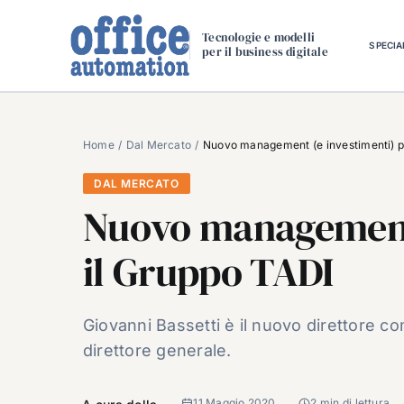
Salta
al
Tecnologie e modelli
SPECIA
per il business digitale
contenuto
Home
Dal Mercato
Nuovo management (e investimenti) p
DAL MERCATO
Nuovo management 
il Gruppo TADI
Giovanni Bassetti è il nuovo direttore 
direttore generale.
11 Maggio 2020
2 min di lettura