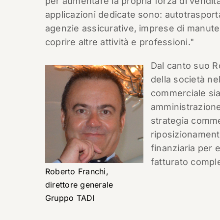
per aumentare la propria forza di vendita
applicazioni dedicate sono: autotrasporta
agenzie assicurative, imprese di manute
coprire altre attività e professioni."
Dal canto suo R
della società nel
commerciale sia
amministrazione
strategia comm
riposizionamento 
finanziaria per
fatturato comple
Roberto Franchi,
direttore generale
Gruppo TADI