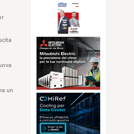
er
scita
nuova
ha un