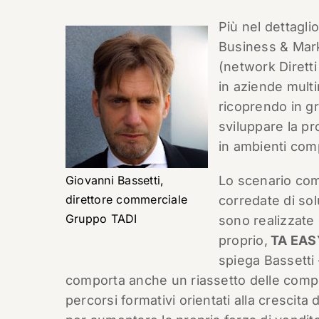
Più nel dettagli
Business & Mar
(network Dirett
in aziende multi
ricoprendo in gr
sviluppare la p
in ambienti com
Giovanni Bassetti,
Lo scenario co
direttore commerciale
corredate di solu
Gruppo TADI
sono realizzate
proprio,
TA EAS
spiega Bassetti 
comporta anche un riassetto delle comp
percorsi formativi orientati alla crescit