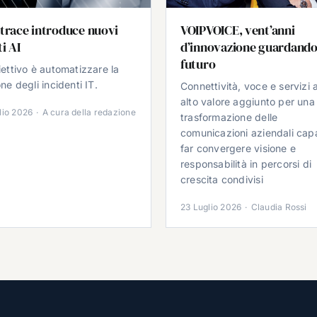
trace introduce nuovi
VOIPVOICE, vent’anni
i AI
d’innovazione guardando
futuro
iettivo è automatizzare la
ne degli incidenti IT.
Connettività, voce e servizi 
alto valore aggiunto per una
lio 2026
·
A cura della redazione
trasformazione delle
comunicazioni aziendali cap
far convergere visione e
responsabilità in percorsi di
crescita condivisi
23 Luglio 2026
·
Claudia Rossi