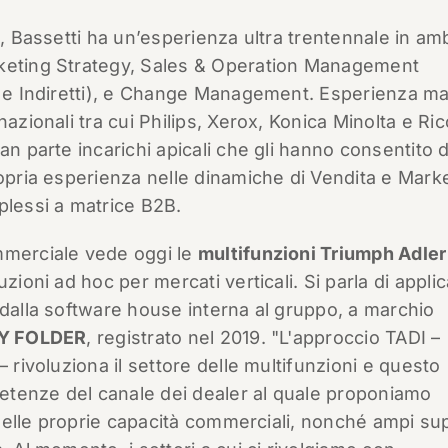
o, Bassetti ha un’esperienza ultra trentennale in am
keting Strategy, Sales & Operation Management
i e Indiretti), e Change Management. Esperienza ma
nazionali tra cui Philips, Xerox, Konica Minolta e Ric
an parte incarichi apicali che gli hanno consentito d
ropria esperienza nelle dinamiche di Vendita e Mark
plessi a matrice B2B.
mmerciale vede oggi le
multifunzioni Triumph Adler
zioni ad hoc per mercati verticali. Si parla di applic
 dalla software house interna al gruppo, a marchio
Y FOLDER
, registrato nel 2019. "L'approccio TADI –
– rivoluziona il settore delle multifunzioni e questo
etenze del canale dei dealer al quale proponiamo
a delle proprie capacità commerciali, nonché ampi su