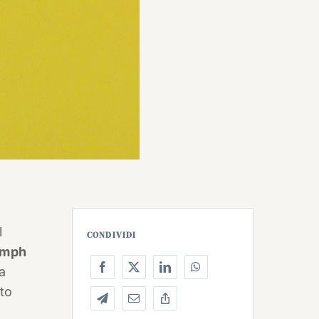
l
CONDIVIDI
umph
la
to