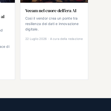
Veeam nel cuore dell’era AI
 al
Così il vendor crea un ponte tra
resilienza dei dati e innovazione
digitale.
ad
22 Luglio 2026
·
A cura della redazione
ace di